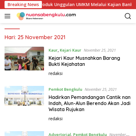
L
Petakan Potensi Produk Unggulan UMKM Melalui Kajian Bank I
Breaking News
a
n
g
s
u
Hari:
25 November 2021
n
g
Kaur
,
Kejari Kaur
November 25, 2021
k
Kejari Kaur Musnahkan Barang
e
Bukti Kejahatan
k
redaksi
o
n
Pemkot Bengkulu
t
November 25, 2021
e
Hadirkan Pemandangan Cantik nan
n
Indah, Alun-Alun Berendo Akan Jadi
Wisata Rujukan
redaksi
Advertorial
,
Pemkot Bengkulu
November