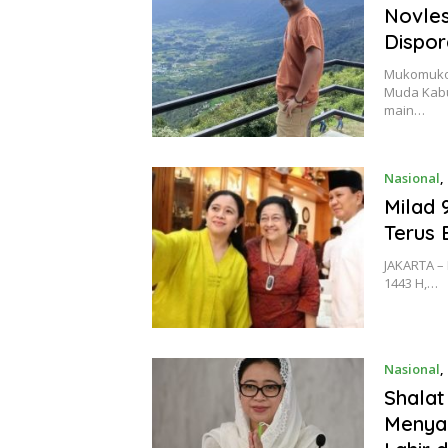
Novles
Dispor
Mukomuko,
Muda Kabu
main…
Nasional
,
Milad
Terus 
JAKARTA – 
1443 H,…
Nasional
,
Shalat
Menya