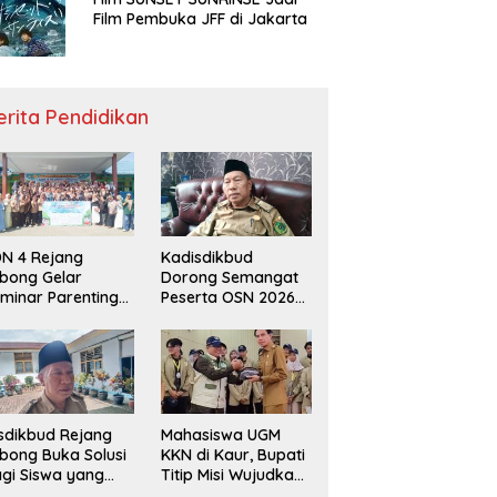
Film Pembuka JFF di Jakarta
erita Pendidikan
N 4 Rejang
Kadisdikbud
bong Gelar
Dorong Semangat
minar Parenting
Peserta OSN 2026
n Deklarasi Anti-
Demi Raih Prestasi
llying,
disdikbud: Patut
di Contoh
sdikbud Rejang
Mahasiswa UGM
bong Buka Solusi
KKN di Kaur, Bupati
gi Siswa yang
Titip Misi Wujudkan
lum Lolos SPMB
Daerah Bebas