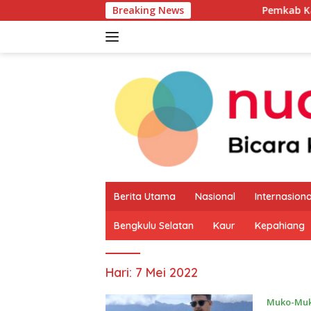
Langsung
Breaking News
Pemkab Kaur Mulai Petak
ke
konten
Berita Utama
Nasional
Internasiona
Bengkulu Selatan
Kaur
Kepahiang
Hari:
7 Mei 2022
Muko-Mu