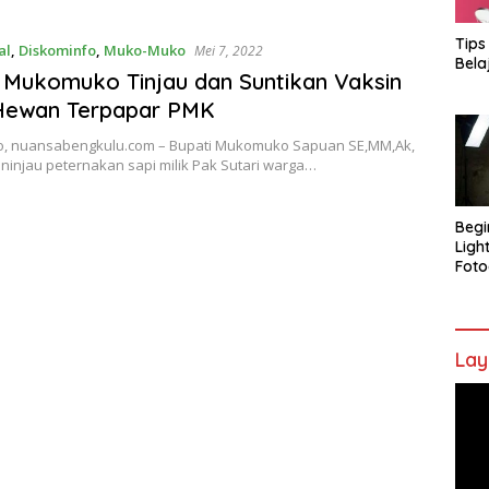
Tips
al
,
Diskominfo
,
Muko-Muko
Mei 7, 2022
Bela
 Mukomuko Tinjau dan Suntikan Vaksin
Hewan Terpapar PMK
 nuansabengkulu.com – Bupati Mukomuko Sapuan SE,MM,Ak,
ninjau peternakan sapi milik Pak Sutari warga…
Begi
Ligh
Foto
Lay
Pem
Vide