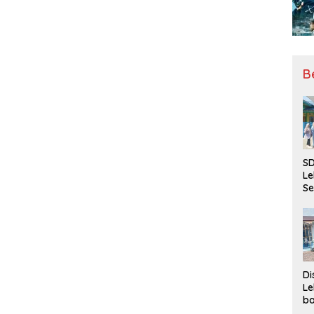
B
SD
Le
Se
da
Bu
Ka
Ja
Di
Le
ba
Be