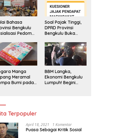
lai Bahasa
Soal Pajak Tinggi,
ovinsi Bengkulu
DPRD Provinsi
sialisasi Pedoman
Bengkulu Buka
engawasan
Layanan
enggunaan
Pengaduan
hasa Indonesia
Masyarakat
egara Manga
BBM Langka,
epang Meramal
Ekonomi Bengkulu
empa Bumi pada
Lumpuh! Begini
li 2025, Semua
Penjelasan
di Heboh
Gubernur
ita Terpopuler
April 18, 2021
1 Komentar
Puasa Sebagai Kritik Sosial