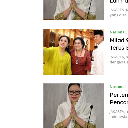
Lahir 
JAKARTA- K
yang dise
Nasional
,
Milad
Terus 
JAKARTA, 
dengan Har
Nasional
,
Perte
Penca
JAKARTA, 
Indonesia