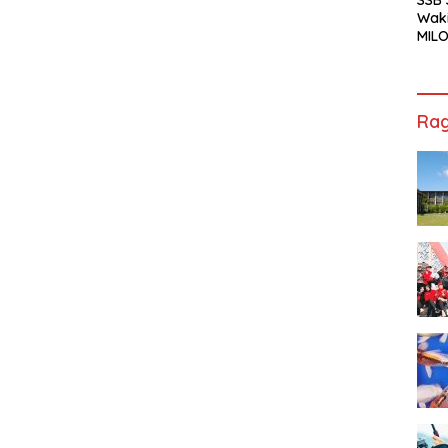
Waki
MILO
Cha
Jak
Rag