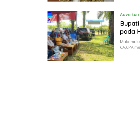
Advertori
Bupati
pada 
Mukomuko,
CA,CPA me