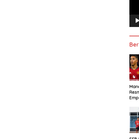
Ber
Manc
Res
Emp
SSB