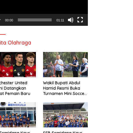
00:00
01:11
ita Olahraga
hester United
Wakil Bupati Abdul
mi Datangkan
Hamid Resmi Buka
at Pemain Baru
Turnamen Mini Soccer
Awat Mata Cup VI
 Semidang Kaur
SSB Semidang Kaur