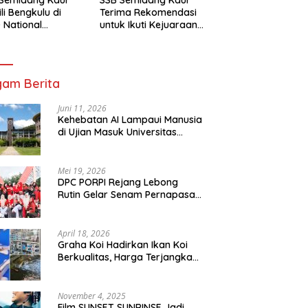
li Bengkulu di
Terima Rekomendasi
 National
untuk Ikuti Kejuaraan
mpionship 2026
Nasional Garuda Anak
arta
Nusantara 2026
am Berita
Juni 11, 2026
Kehebatan AI Lampaui Manusia
di Ujian Masuk Universitas
Tersulit Jepang
Mei 19, 2026
DPC PORPI Rejang Lebong
Rutin Gelar Senam Pernapasan
di Setia Negara Curup
April 18, 2026
Graha Koi Hadirkan Ikan Koi
Berkualitas, Harga Terjangkau
untuk Semua Kalangan
November 4, 2025
Film SUNSET SUNRINSE Jadi