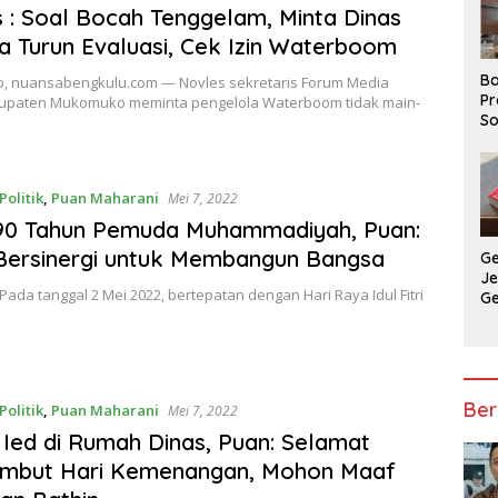
 : Soal Bocah Tenggelam, Minta Dinas
a Turun Evaluasi, Cek Izin Waterboom
Ba
 nuansabengkulu.com — Novles sekretaris Forum Media
Pr
paten Mukomuko meminta pengelola Waterboom tidak main-
So
P
P
Ba
Politik
,
Puan Maharani
Mei 7, 2022
 90 Tahun Pemuda Muhammadiyah, Puan:
Bersinergi untuk Membangun Bangsa
G
J
Pada tanggal 2 Mei 2022, bertepatan dengan Hari Raya Idul Fitri
G
Ju
Ja
Ber
Politik
,
Puan Maharani
Mei 7, 2022
 Ied di Rumah Dinas, Puan: Selamat
mbut Hari Kemenangan, Mohon Maaf