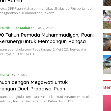
dan Bathin
etua DPR Puan Maharani mengikuti Shalat Idul Fitri berjamaah
lenggarakan di rumahbdinas, Jakarta…
Politik
,
Puan Maharani
Mei 7, 2022
 90 Tahun Pemuda Muhammadiyah, Puan:
Bersinergi untuk Membangun Bangsa
nuansabengkulu.com- Pada tanggal 2 Mei 2022, bertepatan
i Raya Idul Fitri 1443 H,…
Politik
Mei 7, 2022
muan dengan Megawati untuk
Ber
nangan Duet Prabowo-Puan
nuansabengkulu.com – DIREKTUR Eksekutif Parameter Politik
 Adi Prayitno menilai pertemuan Ketua Umum DPP…