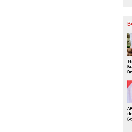
B
Te
Ba
Re
A
d
B