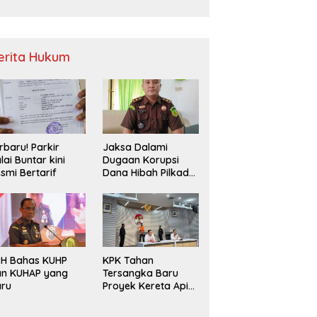
Sampah
erita Hukum
rbaru! Parkir
Jaksa Dalami
lai Buntar kini
Dugaan Korupsi
smi Bertarif
Dana Hibah Pilkada
2024 di Bawaslu
Kaur
PH Bahas KUHP
KPK Tahan
an KUHAP yang
Tersangka Baru
aru
Proyek Kereta Api
Medan