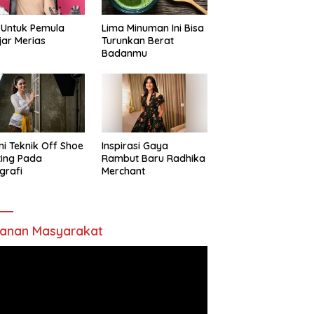
 Untuk Pemula
Lima Minuman Ini Bisa
jar Merias
Turunkan Berat
Badanmu
ni Teknik Off Shoe
Inspirasi Gaya
ting Pada
Rambut Baru Radhika
grafi
Merchant
anan Masyarakat
utar
o