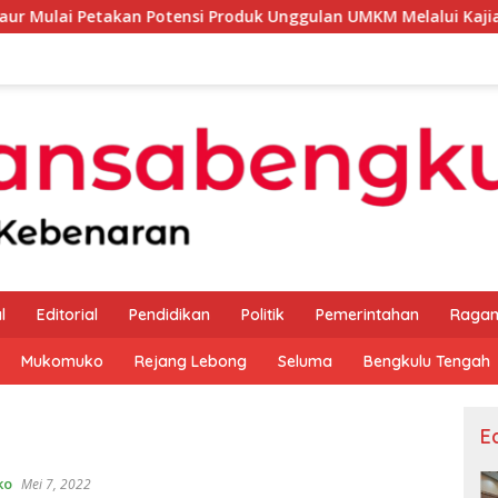
an Potensi Produk Unggulan UMKM Melalui Kajian Bank Indones
l
Editorial
Pendidikan
Politik
Pemerintahan
Raga
Mukomuko
Rejang Lebong
Seluma
Bengkulu Tengah
Ed
ko
Mei 7, 2022