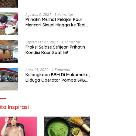
Agustus 3, 2021
1 Komentar
Prihatin Melihat Pelajar Kaur
Mencari Sinyal Hingga ke Tepi
Sungai, Pimpinan DPD RI:
Pemerintah Setempat Mesti
Segera Bertindak
September 27, 2021
1 Komentar
Fraksi Se’ase Se’ijean Prihatin
Kondisi Kaur Saat Ini!
April 13, 2022
1 Komentar
Kelangkaan BBM Di Mukomuko,
Diduga Operator Pompa SPBU
Bandaratu Stok Minyak Sendiri
ita Inspirasi