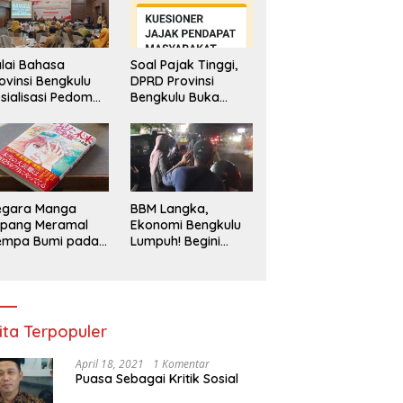
lai Bahasa
Soal Pajak Tinggi,
ovinsi Bengkulu
DPRD Provinsi
sialisasi Pedoman
Bengkulu Buka
engawasan
Layanan
enggunaan
Pengaduan
hasa Indonesia
Masyarakat
egara Manga
BBM Langka,
epang Meramal
Ekonomi Bengkulu
empa Bumi pada
Lumpuh! Begini
li 2025, Semua
Penjelasan
di Heboh
Gubernur
ita Terpopuler
April 18, 2021
1 Komentar
Puasa Sebagai Kritik Sosial