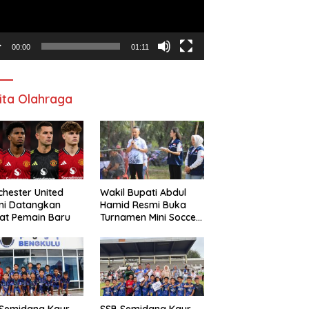
00:00
01:11
ita Olahraga
hester United
Wakil Bupati Abdul
mi Datangkan
Hamid Resmi Buka
at Pemain Baru
Turnamen Mini Soccer
Awat Mata Cup VI
 Semidang Kaur
SSB Semidang Kaur