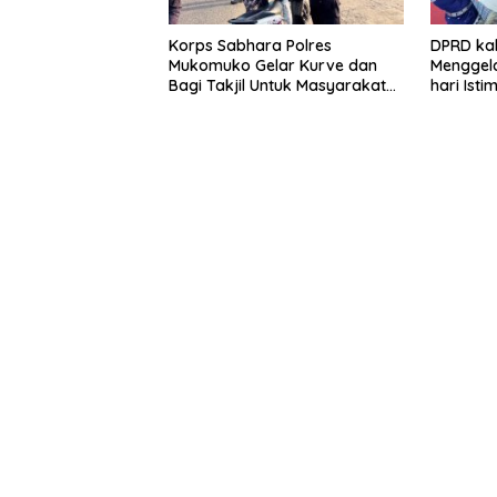
Korps Sabhara Polres
DPRD ka
Mukomuko Gelar Kurve dan
Menggela
Bagi Takjil Untuk Masyarakat
hari Is
Pada HUT Korps Sabhara ke-
yang ke-
74