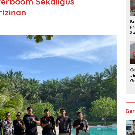
terboom Sekaligus
rizinan
Ba
Pr
So
P
P
Ba
G
J
G
Ju
Ja
Ber