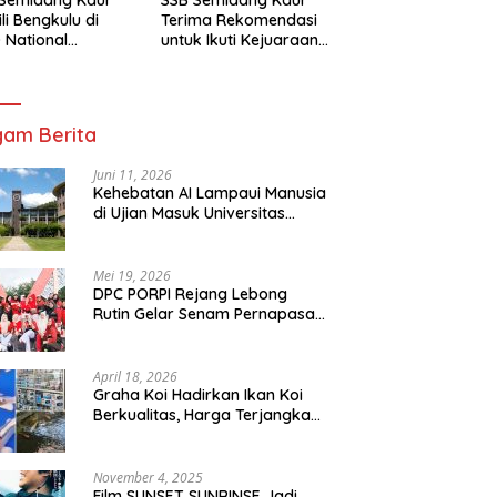
li Bengkulu di
Terima Rekomendasi
 National
untuk Ikuti Kejuaraan
mpionship 2026
Nasional Garuda Anak
arta
Nusantara 2026
am Berita
Juni 11, 2026
Kehebatan AI Lampaui Manusia
di Ujian Masuk Universitas
Tersulit Jepang
Mei 19, 2026
DPC PORPI Rejang Lebong
Rutin Gelar Senam Pernapasan
di Setia Negara Curup
April 18, 2026
Graha Koi Hadirkan Ikan Koi
Berkualitas, Harga Terjangkau
untuk Semua Kalangan
November 4, 2025
Film SUNSET SUNRINSE Jadi