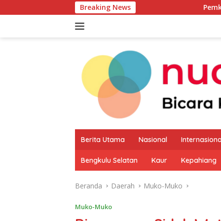
Langsung
Breaking News
Pemkab Kaur Mulai Pe
ke
konten
Berita Utama
Nasional
Internasiona
Bengkulu Selatan
Kaur
Kepahiang
Beranda
Daerah
Muko-Muko
Muko-Muko