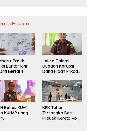
Sampah
erita Hukum
rbaru! Parkir
Jaksa Dalami
lai Buntar kini
Dugaan Korupsi
smi Bertarif
Dana Hibah Pilkada
2024 di Bawaslu
Kaur
PH Bahas KUHP
KPK Tahan
an KUHAP yang
Tersangka Baru
aru
Proyek Kereta Api
Medan