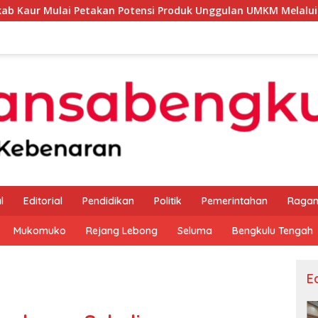
takan Potensi Produk Unggulan UMKM Melalui Kajian Bank Indo
l
Editorial
Pendidikan
Politik
Pemerintahan
Raga
Mukomuko
Rejang Lebong
Seluma
Bengkulu Tengah
Ed