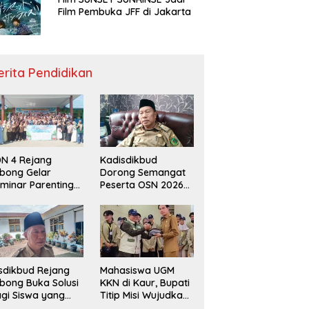
Film Pembuka JFF di Jakarta
erita Pendidikan
N 4 Rejang
Kadisdikbud
bong Gelar
Dorong Semangat
minar Parenting
Peserta OSN 2026
n Deklarasi Anti-
Demi Raih Prestasi
llying,
disdikbud: Patut
di Contoh
sdikbud Rejang
Mahasiswa UGM
bong Buka Solusi
KKN di Kaur, Bupati
gi Siswa yang
Titip Misi Wujudkan
lum Lolos SPMB
Daerah Bebas