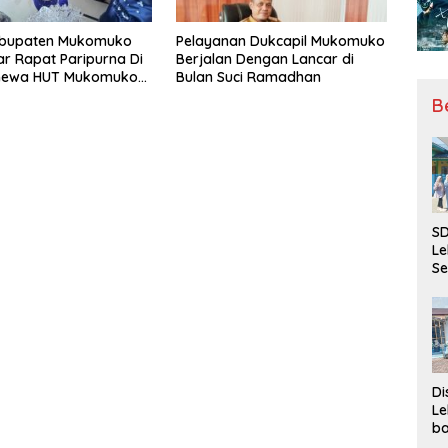
bupaten Mukomuko
Pelayanan Dukcapil Mukomuko
r Rapat Paripurna Di
Berjalan Dengan Lancar di
timewa HUT Mukomuko
Bulan Suci Ramadhan
 23
B
SD
Le
Se
da
Bu
Ka
Ja
Di
Le
ba
Be