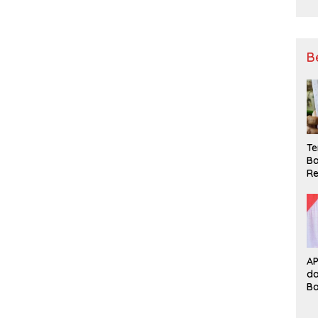
B
Te
Ba
Re
A
d
B