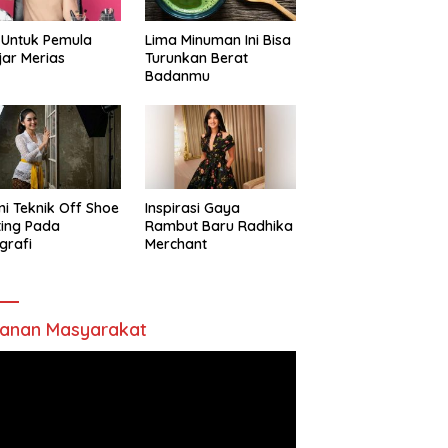
 Untuk Pemula
Lima Minuman Ini Bisa
jar Merias
Turunkan Berat
Badanmu
ni Teknik Off Shoe
Inspirasi Gaya
ting Pada
Rambut Baru Radhika
grafi
Merchant
anan Masyarakat
utar
o