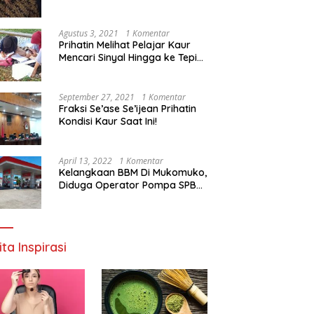
Agustus 3, 2021
1 Komentar
Prihatin Melihat Pelajar Kaur
Mencari Sinyal Hingga ke Tepi
Sungai, Pimpinan DPD RI:
Pemerintah Setempat Mesti
Segera Bertindak
September 27, 2021
1 Komentar
Fraksi Se’ase Se’ijean Prihatin
Kondisi Kaur Saat Ini!
April 13, 2022
1 Komentar
Kelangkaan BBM Di Mukomuko,
Diduga Operator Pompa SPBU
Bandaratu Stok Minyak Sendiri
ita Inspirasi