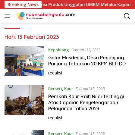
L
lai Petakan Potensi Produk Unggulan UMKM Melalui Kajian Ban
Breaking News
a
n
g
s
u
Hari:
13 Februari 2023
n
g
Kepahiang
Februari 13, 2023
k
Gelar Musdesus, Desa Penanjung
e
Panjang Tetapkan 20 KPM BLT-DD
k
redaksi
o
n
Berseri
,
Kaur
t
Februari 13, 2023
e
Pemkab Kaur Raih Nilai Tertinggi
n
Atas Capaian Penyelengaraan
Pelayanan Tahun 2023
redaksi
Berseri
,
Kaur
Februari 13, 2023