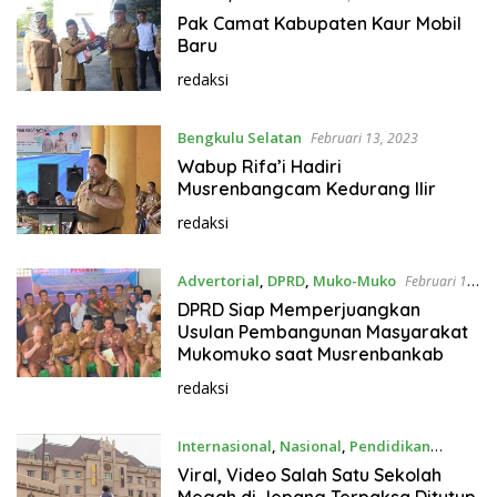
Pak Camat Kabupaten Kaur Mobil
Baru
redaksi
Bengkulu Selatan
Februari 13, 2023
Wabup Rifa’i Hadiri
Musrenbangcam Kedurang Ilir
redaksi
Advertorial
,
DPRD
,
Muko-Muko
Februari 13,
2023
DPRD Siap Memperjuangkan
Usulan Pembangunan Masyarakat
Mukomuko saat Musrenbankab
redaksi
Internasional
,
Nasional
,
Pendidikan
Februari 13, 2023
Viral, Video Salah Satu Sekolah