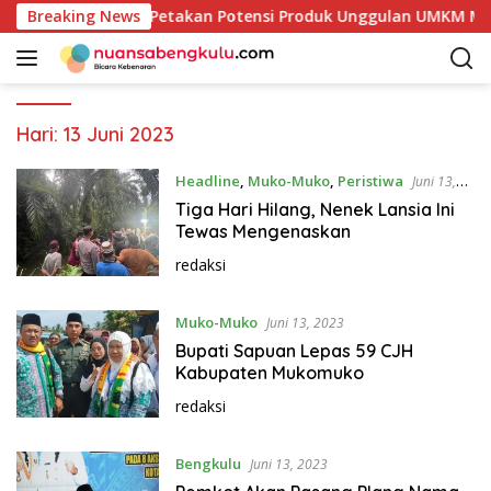
L
mkab Kaur Mulai Petakan Potensi Produk Unggulan UMKM Melalu
Breaking News
a
n
g
s
u
Hari:
13 Juni 2023
n
g
Headline
,
Muko-Muko
,
Peristiwa
Juni 13,
k
2023
Tiga Hari Hilang, Nenek Lansia Ini
e
Tewas Mengenaskan
k
redaksi
o
n
Muko-Muko
t
Juni 13, 2023
e
Bupati Sapuan Lepas 59 CJH
n
Kabupaten Mukomuko
redaksi
Bengkulu
Juni 13, 2023