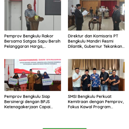
Pemprov Bengkulu Rakor
Direktur dan Komisaris PT
Bersama Satgas Sapu Bersih
Bengkulu Mandiri Resmi
Pelanggaran Harga,
Dilantik, Gubernur Tekankan
Keamanan, dan Mutu
Pentingnya Inovasi
Pangan, Harga TBS Sawit
Masih Jadi Sorotan
Pemprov Bengkulu Siap
SMSI Bengkulu Perkuat
Bersinergi dengan BPJS
Kemitraan dengan Pemprov,
Ketenagakerjaan Capai
Fokus Kawal Program
Target Universal Coverage
Pembangunan
Jamsostek