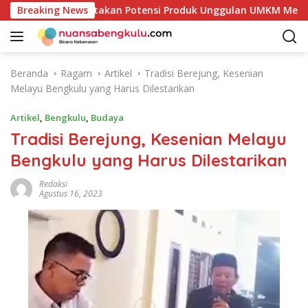
L
 Kaur Mulai Petakan Potensi Produk Unggulan UMKM Melalui Ka
Breaking News
a
n
g
s
Beranda
Ragam
Artikel
Tradisi Berejung, Kesenian
u
Melayu Bengkulu yang Harus Dilestarikan
n
g
Artikel
,
Bengkulu
,
Budaya
k
Tradisi Berejung, Kesenian Melayu
e
Bengkulu yang Harus Dilestarikan
k
o
Redaksi
n
Agustus 16, 2023
t
e
n