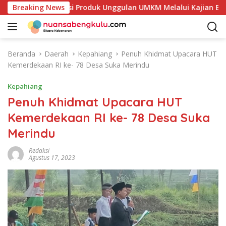
L
etakan Potensi Produk Unggulan UMKM Melalui Kajian Bank Ind
Breaking News
a
n
g
s
Beranda
Daerah
Kepahiang
Penuh Khidmat Upacara HUT
u
Kemerdekaan RI ke- 78 Desa Suka Merindu
n
g
Kepahiang
k
Penuh Khidmat Upacara HUT
e
Kemerdekaan RI ke- 78 Desa Suka
k
o
Merindu
n
t
Redaksi
Agustus 17, 2023
e
n