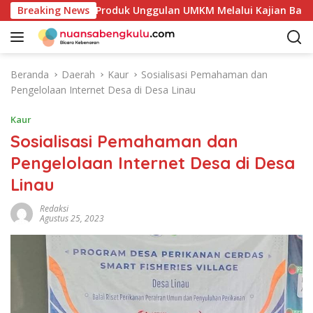
L
takan Potensi Produk Unggulan UMKM Melalui Kajian Bank Ind
Breaking News
a
n
g
s
Beranda
Daerah
Kaur
Sosialisasi Pemahaman dan
u
Pengelolaan Internet Desa di Desa Linau
n
g
Kaur
k
Sosialisasi Pemahaman dan
e
Pengelolaan Internet Desa di Desa
k
o
Linau
n
t
Redaksi
Agustus 25, 2023
e
n