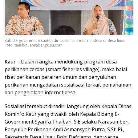
Kabid E-government saat hadiri sosialisasi internet desa di desa linau.
Foto: taufik/nuansabengkulu.com
Kaur –
Dalam rangka mendukung program desa
perikanan cerdas (smart fisheries village), maka balai
riset perikanan perairan umum dan penyuluhan
perikanan mengadakan sosialisasi terkait pemahaman
dan pengelolaan internet desa.
Sosialiasi tersebut dihadiri langsung oleh Kepala Dinas
Kominfo Kaur yang diwakili oleh Kepala Bidang E-
Government Syarifa Thaibah, S.E selaku Narasumber,
Penyuluh Perikanan Andi Asmansyah Putra, S.St. Pi.,
Sekretaris Desa Linau Bobi Defrianto, dan warga