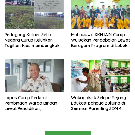
Pedagang Kuliner Setia
Mahasiswa KKN IAIN Curup
Negara Curup Keluhkan
Wujudkan Pengabdian Lewat
Tagihan Kios membengkak
Beragam Program di Lubuk
dan Minimnya Fasilitas
Ubar
Lapas Curup Perkuat
Wakapolsek Selupu Rejang
Pembinaan Warga Binaan
Edukasi Bahaya Bullying di
Lewat Pendidikan,
Seminar Parenting SDN 4
Keterampilan, hingga
Rejang Lebong
Kesenian