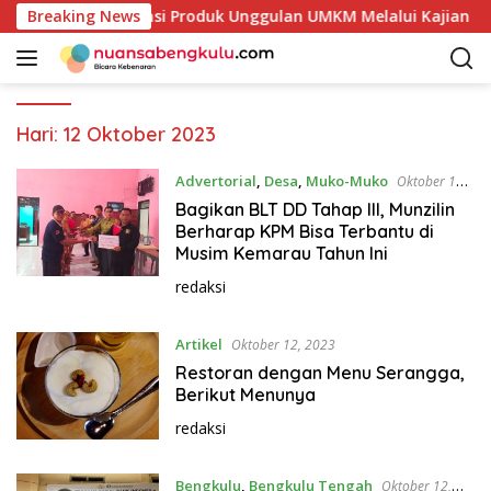
L
lai Petakan Potensi Produk Unggulan UMKM Melalui Kajian Ba
Breaking News
a
n
g
s
u
Hari:
12 Oktober 2023
n
g
Advertorial
,
Desa
,
Muko-Muko
Oktober 12,
k
2023
Bagikan BLT DD Tahap lll, Munzilin
e
Berharap KPM Bisa Terbantu di
k
Musim Kemarau Tahun Ini
o
redaksi
n
t
Artikel
Oktober 12, 2023
e
n
Restoran dengan Menu Serangga,
Berikut Menunya
redaksi
Bengkulu
,
Bengkulu Tengah
Oktober 12,