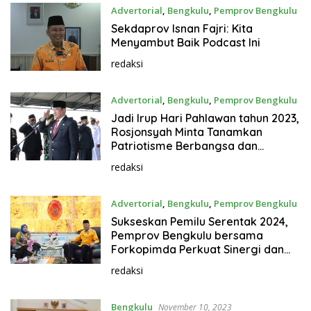
Advertorial
,
Bengkulu
,
Pemprov Bengkulu
November 10, 2023
Sekdaprov Isnan Fajri: Kita
Menyambut Baik Podcast Ini
redaksi
Advertorial
,
Bengkulu
,
Pemprov Bengkulu
November 10, 2023
Jadi Irup Hari Pahlawan tahun 2023,
Rosjonsyah Minta Tanamkan
Patriotisme Berbangsa dan
Bernegara
redaksi
Advertorial
,
Bengkulu
,
Pemprov Bengkulu
November 10, 2023
Sukseskan Pemilu Serentak 2024,
Pemprov Bengkulu bersama
Forkopimda Perkuat Sinergi dan
Kolaborasi
redaksi
Bengkulu
November 10, 2023