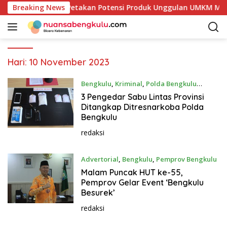
L
kab Kaur Mulai Petakan Potensi Produk Unggulan UMKM Melalu
Breaking News
a
n
g
s
u
Hari:
10 November 2023
n
g
Bengkulu
,
Kriminal
,
Polda Bengkulu
k
November 10, 2023
3 Pengedar Sabu Lintas Provinsi
e
Ditangkap Ditresnarkoba Polda
k
Bengkulu
o
redaksi
n
t
Advertorial
,
Bengkulu
,
Pemprov Bengkulu
e
November 10, 2023
n
Malam Puncak HUT ke-55,
Pemprov Gelar Event ‘Bengkulu
Besurek’
redaksi