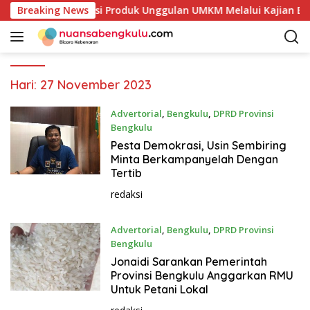
L
ai Petakan Potensi Produk Unggulan UMKM Melalui Kajian Bank
Breaking News
a
n
g
s
u
Hari:
27 November 2023
n
g
Advertorial
,
Bengkulu
,
DPRD Provinsi
Bengkulu
k
e
November 27, 2023
Pesta Demokrasi, Usin Sembiring
k
Minta Berkampanyelah Dengan
Tertib
o
n
redaksi
t
e
Advertorial
,
Bengkulu
,
DPRD Provinsi
n
Bengkulu
November 27, 2023
Jonaidi Sarankan Pemerintah
Provinsi Bengkulu Anggarkan RMU
Untuk Petani Lokal