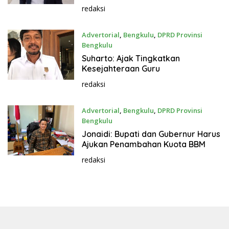
redaksi
Advertorial
,
Bengkulu
,
DPRD Provinsi
Bengkulu
November 27, 2023
Suharto: Ajak Tingkatkan
Kesejahteraan Guru
redaksi
Advertorial
,
Bengkulu
,
DPRD Provinsi
Bengkulu
November 27, 2023
Jonaidi: Bupati dan Gubernur Harus
Ajukan Penambahan Kuota BBM
redaksi