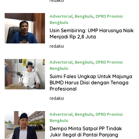
redaksi
Advertorial
,
Bengkulu
,
DPRD Provinsi
Bengkulu
November 27, 2023
Usin Sembiring: UMP Harusnya Naik
Menjadi Rp 2,8 Juta
redaksi
Advertorial
,
Bengkulu
,
DPRD Provinsi
Bengkulu
November 27, 2023
Suimi Fales Ungkap Untuk Majunya
BUMD Harus Diisi dengan Tenaga
Profesional
redaksi
Advertorial
,
Bengkulu
,
DPRD Provinsi
Bengkulu
November 27, 2023
Dempo Minta Satpol PP Tindak
Jukir Ilegal di Pantai Panjang