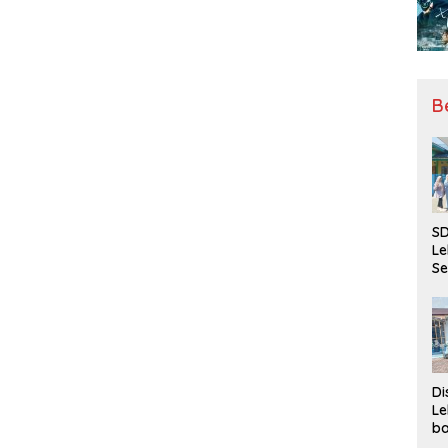
B
SD
Le
Se
da
Bu
Ka
Ja
Di
Le
ba
Be