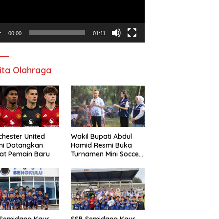
00:00
01:11
ita Olahraga
hester United
Wakil Bupati Abdul
mi Datangkan
Hamid Resmi Buka
at Pemain Baru
Turnamen Mini Soccer
Awat Mata Cup VI
 Semidang Kaur
SSB Semidang Kaur