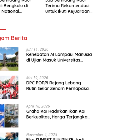
li Bengkulu di
Terima Rekomendasi
 National
untuk Ikuti Kejuaraan
mpionship 2026
Nasional Garuda Anak
arta
Nusantara 2026
am Berita
Juni 11, 2026
Kehebatan AI Lampaui Manusia
di Ujian Masuk Universitas
Tersulit Jepang
Mei 19, 2026
DPC PORPI Rejang Lebong
Rutin Gelar Senam Pernapasan
di Setia Negara Curup
April 18, 2026
Graha Koi Hadirkan Ikan Koi
Berkualitas, Harga Terjangkau
untuk Semua Kalangan
November 4, 2025
Film SUNSET SUNRINSE Jadi