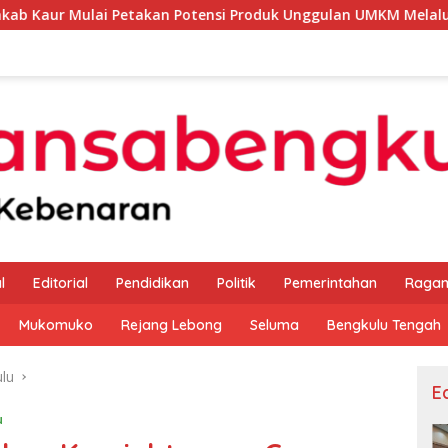
takan Potensi Produk Unggulan UMKM Melalui Kajian Bank Indo
l
Editorial
Pendidikan
Politik
Pemerintahan
Raga
Mukomuko
Rejang Lebong
Seluma
Bengkulu Tengah
lu
Ed
u