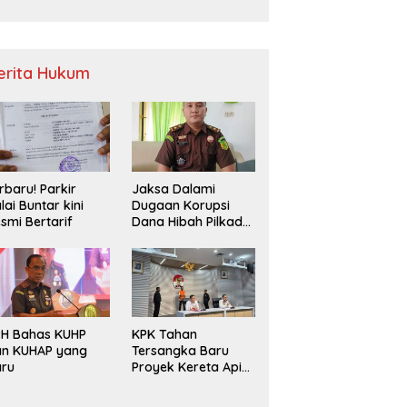
Sampah
erita Hukum
rbaru! Parkir
Jaksa Dalami
lai Buntar kini
Dugaan Korupsi
smi Bertarif
Dana Hibah Pilkada
2024 di Bawaslu
Kaur
PH Bahas KUHP
KPK Tahan
an KUHAP yang
Tersangka Baru
aru
Proyek Kereta Api
Medan