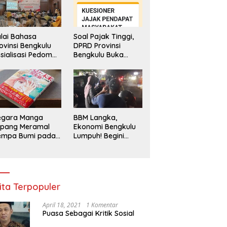
lai Bahasa
Soal Pajak Tinggi,
ovinsi Bengkulu
DPRD Provinsi
sialisasi Pedoman
Bengkulu Buka
engawasan
Layanan
enggunaan
Pengaduan
hasa Indonesia
Masyarakat
egara Manga
BBM Langka,
epang Meramal
Ekonomi Bengkulu
empa Bumi pada
Lumpuh! Begini
li 2025, Semua
Penjelasan
di Heboh
Gubernur
ita Terpopuler
April 18, 2021
1 Komentar
Puasa Sebagai Kritik Sosial