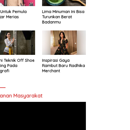
 Untuk Pemula
Lima Minuman Ini Bisa
jar Merias
Turunkan Berat
Badanmu
ni Teknik Off Shoe
Inspirasi Gaya
ting Pada
Rambut Baru Radhika
grafi
Merchant
anan Masyarakat
utar
o