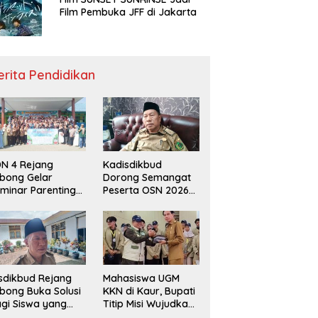
Film Pembuka JFF di Jakarta
erita Pendidikan
N 4 Rejang
Kadisdikbud
bong Gelar
Dorong Semangat
minar Parenting
Peserta OSN 2026
n Deklarasi Anti-
Demi Raih Prestasi
llying,
disdikbud: Patut
di Contoh
sdikbud Rejang
Mahasiswa UGM
bong Buka Solusi
KKN di Kaur, Bupati
gi Siswa yang
Titip Misi Wujudkan
lum Lolos SPMB
Daerah Bebas