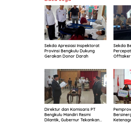
Sekda Apresiasi Inspektorat
Sekda B
Provinsi Bengkulu Dukung
Percepa
Gerakan Donor Darah
Offtake
TPST Reg
Direktur dan Komisaris PT
Pemprov
Bengkulu Mandiri Resmi
Bersiner
Dilantik, Gubernur Tekankan
Ketenaga
Pentingnya Inovasi
Universa