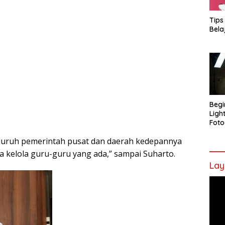
Tips
Bela
Begi
Ligh
Foto
luruh pemerintah pusat dan daerah kedepannya
a kelola guru-guru yang ada,” sampai Suharto.
Lay
Pem
Vide