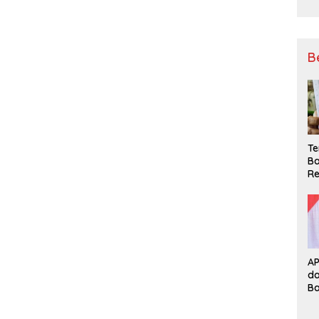
B
Te
Ba
Re
A
d
B