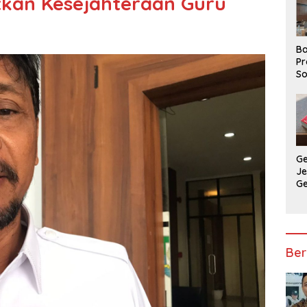
tkan Kesejahteraan Guru
Ba
Pr
So
P
P
Ba
G
J
G
Ju
Ja
Ber