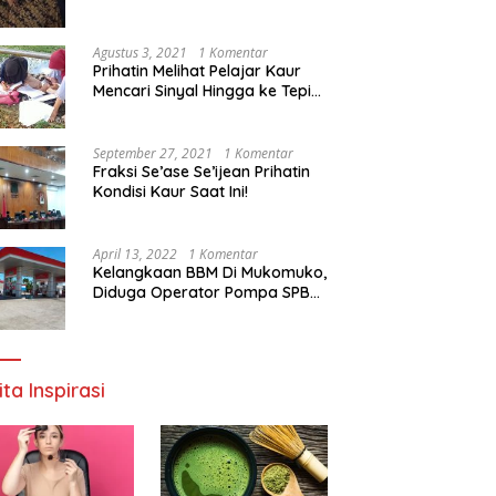
Agustus 3, 2021
1 Komentar
Prihatin Melihat Pelajar Kaur
Mencari Sinyal Hingga ke Tepi
Sungai, Pimpinan DPD RI:
Pemerintah Setempat Mesti
Segera Bertindak
September 27, 2021
1 Komentar
Fraksi Se’ase Se’ijean Prihatin
Kondisi Kaur Saat Ini!
April 13, 2022
1 Komentar
Kelangkaan BBM Di Mukomuko,
Diduga Operator Pompa SPBU
Bandaratu Stok Minyak Sendiri
ita Inspirasi