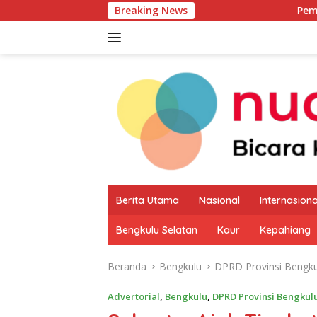
Langsung
Breaking News
Pemkab Kaur Mulai Pe
ke
konten
Berita Utama
Nasional
Internasiona
Bengkulu Selatan
Kaur
Kepahiang
Beranda
Bengkulu
DPRD Provinsi Bengku
Advertorial
,
Bengkulu
,
DPRD Provinsi Bengkul