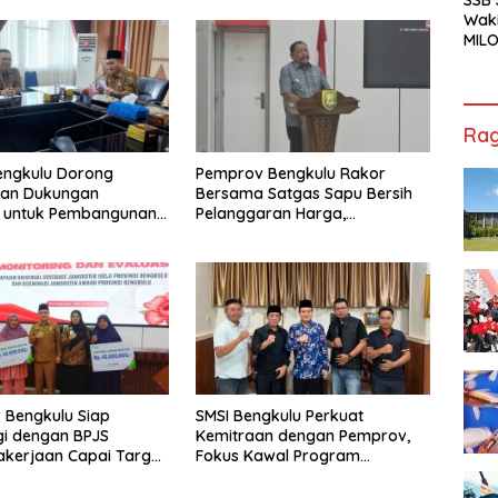
Waki
MILO
Cha
Jak
Rag
engkulu Dorong
Pemprov Bengkulu Rakor
tan Dukungan
Bersama Satgas Sapu Bersih
r untuk Pembangunan
Pelanggaran Harga,
ional
Keamanan, dan Mutu Pangan,
Harga TBS Sawit Masih Jadi
Sorotan
 Bengkulu Siap
SMSI Bengkulu Perkuat
gi dengan BPJS
Kemitraan dengan Pemprov,
kerjaan Capai Target
Fokus Kawal Program
l Coverage Jamsostek
Pembangunan