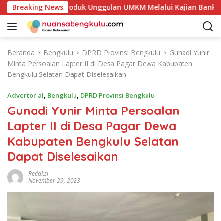
L
kan Potensi Produk Unggulan UMKM Melalui Kajian Bank Indon
Breaking News
a
n
g
s
Beranda
Bengkulu
DPRD Provinsi Bengkulu
Gunadi Yunir
u
Minta Persoalan Lapter II di Desa Pagar Dewa Kabupaten
n
Bengkulu Selatan Dapat Diselesaikan
g
k
Advertorial
,
Bengkulu
,
DPRD Provinsi Bengkulu
e
Gunadi Yunir Minta Persoalan
k
Lapter II di Desa Pagar Dewa
o
n
Kabupaten Bengkulu Selatan
t
Dapat Diselesaikan
e
n
Redaksi
November 29, 2023