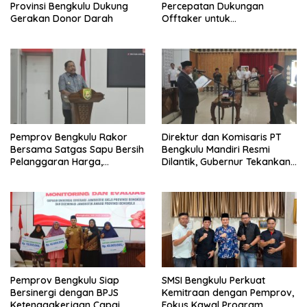
Provinsi Bengkulu Dukung
Percepatan Dukungan
Gerakan Donor Darah
Offtaker untuk
Pembangunan TPST Regional
Pemprov Bengkulu Rakor
Direktur dan Komisaris PT
Bersama Satgas Sapu Bersih
Bengkulu Mandiri Resmi
Pelanggaran Harga,
Dilantik, Gubernur Tekankan
Keamanan, dan Mutu
Pentingnya Inovasi
Pangan, Harga TBS Sawit
Masih Jadi Sorotan
Pemprov Bengkulu Siap
SMSI Bengkulu Perkuat
Bersinergi dengan BPJS
Kemitraan dengan Pemprov,
Ketenagakerjaan Capai
Fokus Kawal Program