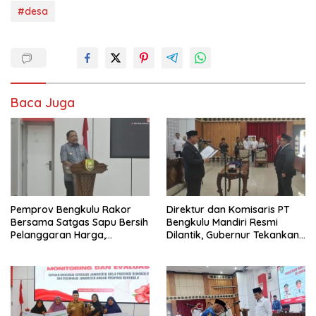
#desa
Baca Juga
Pemprov Bengkulu Rakor
Direktur dan Komisaris PT
Bersama Satgas Sapu Bersih
Bengkulu Mandiri Resmi
Pelanggaran Harga,
Dilantik, Gubernur Tekankan
Keamanan, dan Mutu
Pentingnya Inovasi
Pangan, Harga TBS Sawit
Masih Jadi Sorotan