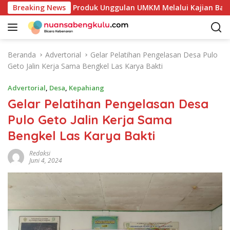
L
Petakan Potensi Produk Unggulan UMKM Melalui Kajian Bank In
Breaking News
a
n
g
s
Beranda
Advertorial
Gelar Pelatihan Pengelasan Desa Pulo
u
Geto Jalin Kerja Sama Bengkel Las Karya Bakti
n
g
Advertorial
,
Desa
,
Kepahiang
k
Gelar Pelatihan Pengelasan Desa
e
Pulo Geto Jalin Kerja Sama
k
o
Bengkel Las Karya Bakti
n
t
Redaksi
Juni 4, 2024
e
n