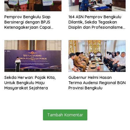
Pemprov Bengkulu Siap
164 ASN Pemprov Bengkulu
Bersinergi dengan BPJS
Dilantik, Sekda Tegaskan
Ketenagakerjaan Capai
Disiplin dan Profesionalisme
Target Universal Coverage
Aparatur
Jamsostek
Sekda Herwan: Pajak Kita,
Gubernur Helmi Hasan
Untuk Bengkulu Maju
Terima Audensi Regional BGN
Masyarakat Sejahtera
Provinsi Bengkulu
Tambah Komentar