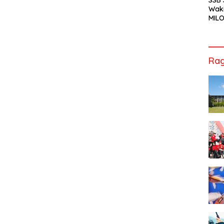
Waki
MILO
Cha
Jak
Rag