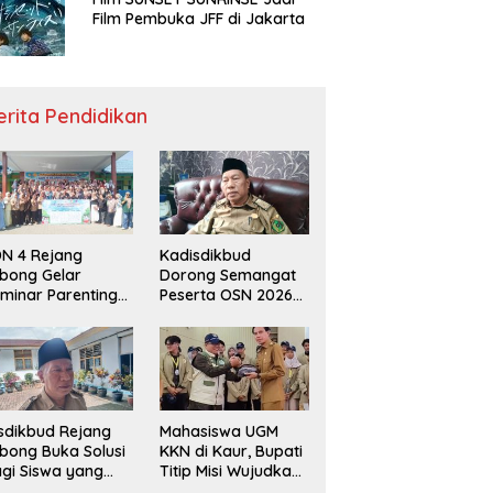
Film Pembuka JFF di Jakarta
erita Pendidikan
N 4 Rejang
Kadisdikbud
bong Gelar
Dorong Semangat
minar Parenting
Peserta OSN 2026
n Deklarasi Anti-
Demi Raih Prestasi
llying,
disdikbud: Patut
di Contoh
sdikbud Rejang
Mahasiswa UGM
bong Buka Solusi
KKN di Kaur, Bupati
gi Siswa yang
Titip Misi Wujudkan
lum Lolos SPMB
Daerah Bebas