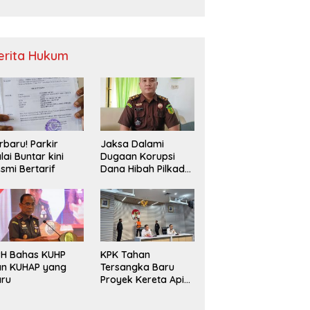
Sampah
erita Hukum
rbaru! Parkir
Jaksa Dalami
lai Buntar kini
Dugaan Korupsi
smi Bertarif
Dana Hibah Pilkada
2024 di Bawaslu
Kaur
PH Bahas KUHP
KPK Tahan
an KUHAP yang
Tersangka Baru
aru
Proyek Kereta Api
Medan