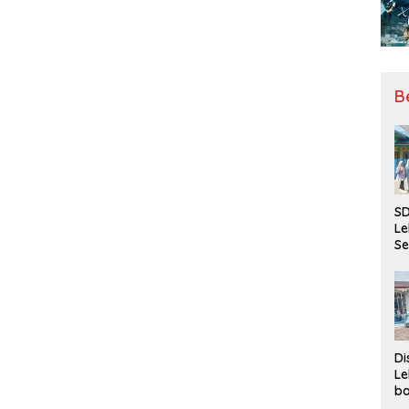
B
SD
Le
Se
da
Bu
Ka
Ja
Di
Le
ba
Be