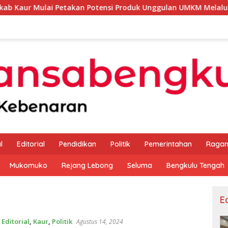
 Petakan Potensi Produk Unggulan UMKM Melalui Kajian Bank 
l
Editorial
Pendidikan
Politik
Pemerintahan
Raga
Mukomuko
Rejang Lebong
Seluma
Bengkulu Tengah
Ed
,
Editorial
,
Kaur
,
Politik
Agustus 14, 2024