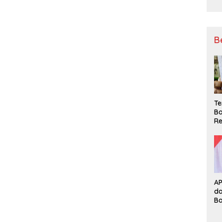
B
Te
Ba
Re
A
d
B