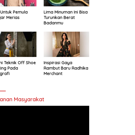
 Untuk Pemula
Lima Minuman Ini Bisa
jar Merias
Turunkan Berat
Badanmu
ni Teknik Off Shoe
Inspirasi Gaya
ting Pada
Rambut Baru Radhika
grafi
Merchant
anan Masyarakat
utar
o