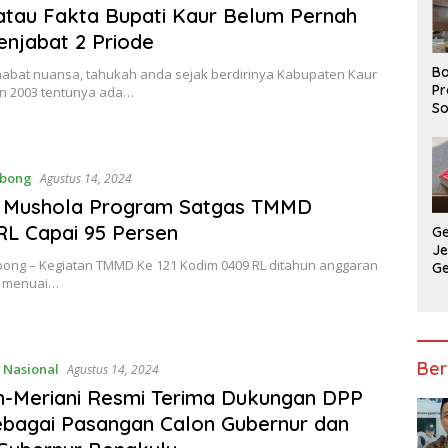
atau Fakta Bupati Kaur Belum Pernah
njabat 2 Priode
Ba
habat nuansa, tahukah anda sejak berdirinya Kabupaten Kaur
Pr
n 2003 tentunya ada…
So
P
P
Ba
ebong
Agustus 14, 2024
 Mushola Program Satgas TMMD
L Capai 95 Persen
G
J
bong – Kegiatan TMMD Ke 121 Kodim 0409 RL ditahun anggaran
G
s menuai…
Ju
Ja
Ber
,
Nasional
Agustus 14, 2024
n-Meriani Resmi Terima Dukungan DPP
bagai Pasangan Calon Gubernur dan