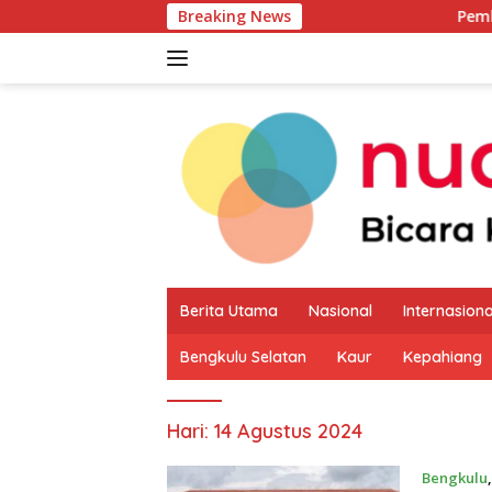
Langsung
Breaking News
Pemkab Kaur Mulai
ke
konten
Berita Utama
Nasional
Internasiona
Bengkulu Selatan
Kaur
Kepahiang
Hari:
14 Agustus 2024
Bengkulu