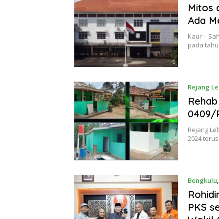
Mitos 
Ada Me
Kaur – Sa
pada tahu
Rejang L
Rehab
0409/R
Rejang Le
2024 teru
Bengkulu
Rohidi
PKS se