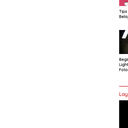
Tips
Bela
Begi
Ligh
Foto
Lay
Pem
Vide