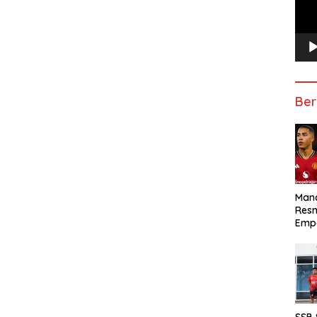
Ber
Manc
Res
Emp
SSB