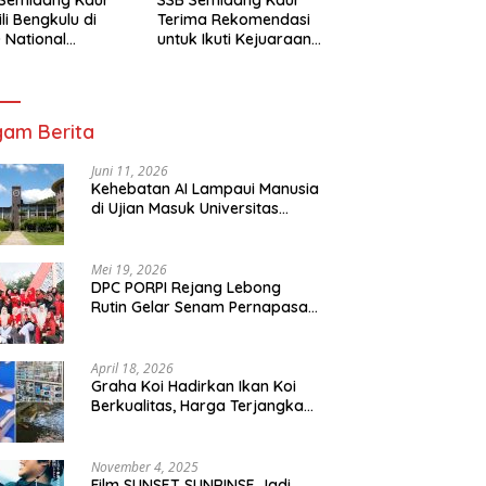
li Bengkulu di
Terima Rekomendasi
 National
untuk Ikuti Kejuaraan
mpionship 2026
Nasional Garuda Anak
arta
Nusantara 2026
am Berita
Juni 11, 2026
Kehebatan AI Lampaui Manusia
di Ujian Masuk Universitas
Tersulit Jepang
Mei 19, 2026
DPC PORPI Rejang Lebong
Rutin Gelar Senam Pernapasan
di Setia Negara Curup
April 18, 2026
Graha Koi Hadirkan Ikan Koi
Berkualitas, Harga Terjangkau
untuk Semua Kalangan
November 4, 2025
Film SUNSET SUNRINSE Jadi