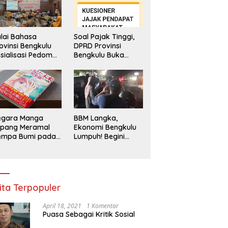
lai Bahasa
Soal Pajak Tinggi,
ovinsi Bengkulu
DPRD Provinsi
sialisasi Pedoman
Bengkulu Buka
engawasan
Layanan
enggunaan
Pengaduan
hasa Indonesia
Masyarakat
egara Manga
BBM Langka,
epang Meramal
Ekonomi Bengkulu
empa Bumi pada
Lumpuh! Begini
li 2025, Semua
Penjelasan
di Heboh
Gubernur
ita Terpopuler
April 18, 2021
1 Komentar
Puasa Sebagai Kritik Sosial