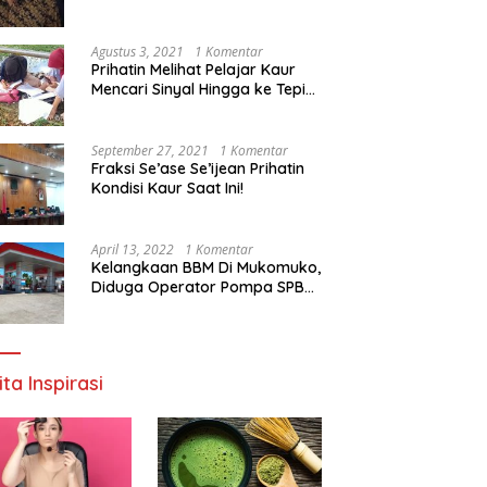
Agustus 3, 2021
1 Komentar
Prihatin Melihat Pelajar Kaur
Mencari Sinyal Hingga ke Tepi
Sungai, Pimpinan DPD RI:
Pemerintah Setempat Mesti
Segera Bertindak
September 27, 2021
1 Komentar
Fraksi Se’ase Se’ijean Prihatin
Kondisi Kaur Saat Ini!
April 13, 2022
1 Komentar
Kelangkaan BBM Di Mukomuko,
Diduga Operator Pompa SPBU
Bandaratu Stok Minyak Sendiri
ita Inspirasi