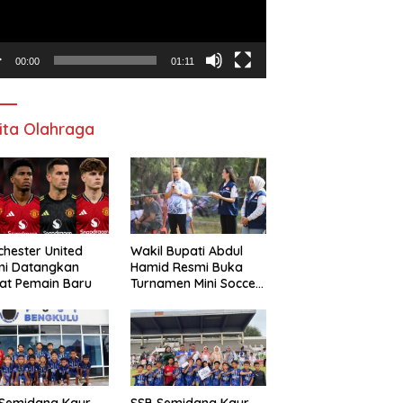
00:00
01:11
ita Olahraga
hester United
Wakil Bupati Abdul
mi Datangkan
Hamid Resmi Buka
at Pemain Baru
Turnamen Mini Soccer
Awat Mata Cup VI
 Semidang Kaur
SSB Semidang Kaur