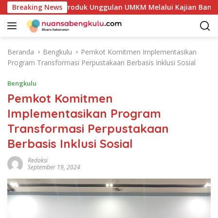
L
takan Potensi Produk Unggulan UMKM Melalui Kajian Bank Indo
Breaking News
a
n
g
s
Beranda
Bengkulu
Pemkot Komitmen Implementasikan
u
Program Transformasi Perpustakaan Berbasis Inklusi Sosial
n
g
Bengkulu
k
Pemkot Komitmen
e
Implementasikan Program
k
o
Transformasi Perpustakaan
n
Berbasis Inklusi Sosial
t
e
Redaksi
n
September 19, 2024