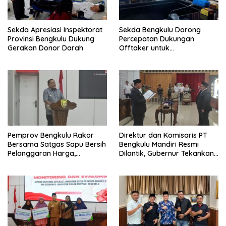
Sekda Apresiasi Inspektorat
Sekda Bengkulu Dorong
Provinsi Bengkulu Dukung
Percepatan Dukungan
Gerakan Donor Darah
Offtaker untuk
Pembangunan TPST Regional
Pemprov Bengkulu Rakor
Direktur dan Komisaris PT
Bersama Satgas Sapu Bersih
Bengkulu Mandiri Resmi
Pelanggaran Harga,
Dilantik, Gubernur Tekankan
Keamanan, dan Mutu
Pentingnya Inovasi
Pangan, Harga TBS Sawit
Masih Jadi Sorotan