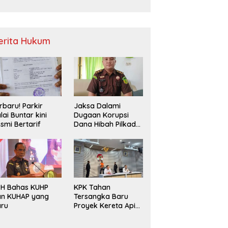
Sampah
erita Hukum
rbaru! Parkir
Jaksa Dalami
lai Buntar kini
Dugaan Korupsi
smi Bertarif
Dana Hibah Pilkada
2024 di Bawaslu
Kaur
PH Bahas KUHP
KPK Tahan
an KUHAP yang
Tersangka Baru
aru
Proyek Kereta Api
Medan