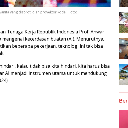
wanita yang disoroti oleh proyektor kode. (Foto:
ian Tenaga Kerja Republik Indonesia Prof. Anwar
mengenai kecerdasan buatan (AI). Menurutnya,
ikan beberapa pekerjaan, teknologi ini tak bisa
ak.
hindari, kalau tidak bisa kita hindari, kita harus bisa
gar AI menjadi instrumen utama untuk mendukung
024).
Ber