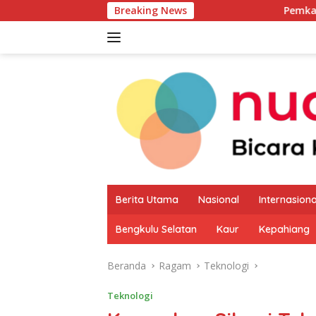
Langsung
Breaking News
Pemkab Kaur Mulai 
ke
konten
Berita Utama
Nasional
Internasiona
Bengkulu Selatan
Kaur
Kepahiang
Beranda
Ragam
Teknologi
Teknologi