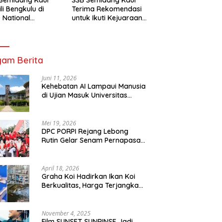
li Bengkulu di
Terima Rekomendasi
 National
untuk Ikuti Kejuaraan
mpionship 2026
Nasional Garuda Anak
arta
Nusantara 2026
am Berita
Juni 11, 2026
Kehebatan AI Lampaui Manusia
di Ujian Masuk Universitas
Tersulit Jepang
Mei 19, 2026
DPC PORPI Rejang Lebong
Rutin Gelar Senam Pernapasan
di Setia Negara Curup
April 18, 2026
Graha Koi Hadirkan Ikan Koi
Berkualitas, Harga Terjangkau
untuk Semua Kalangan
November 4, 2025
Film SUNSET SUNRINSE Jadi