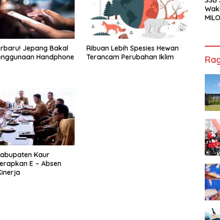
Waki
MILO
Cha
Jak
rbaru! Jepang Bakal
Ribuan Lebih Spesies Hewan
Penggunaan Handphone
Terancam Perubahan Iklim
Rag
abupaten Kaur
erapkan E – Absen
Kinerja