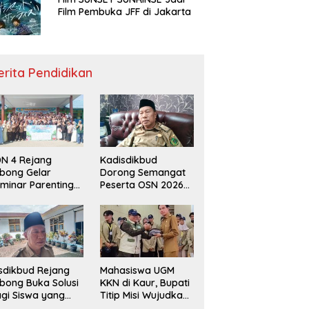
Film Pembuka JFF di Jakarta
erita Pendidikan
N 4 Rejang
Kadisdikbud
bong Gelar
Dorong Semangat
minar Parenting
Peserta OSN 2026
n Deklarasi Anti-
Demi Raih Prestasi
llying,
disdikbud: Patut
di Contoh
sdikbud Rejang
Mahasiswa UGM
bong Buka Solusi
KKN di Kaur, Bupati
gi Siswa yang
Titip Misi Wujudkan
lum Lolos SPMB
Daerah Bebas