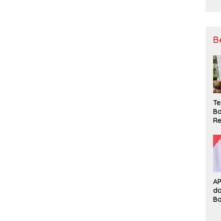
B
Te
Ba
Re
A
d
B