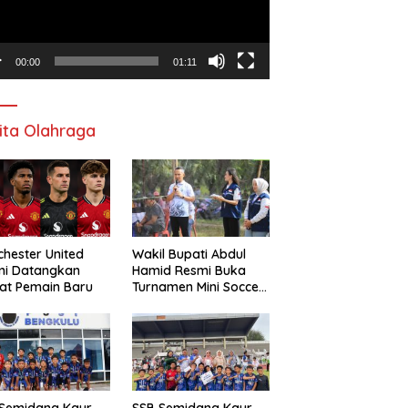
00:00
01:11
ita Olahraga
hester United
Wakil Bupati Abdul
mi Datangkan
Hamid Resmi Buka
at Pemain Baru
Turnamen Mini Soccer
Awat Mata Cup VI
 Semidang Kaur
SSB Semidang Kaur