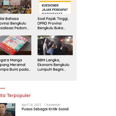
lai Bahasa
Soal Pajak Tinggi,
ovinsi Bengkulu
DPRD Provinsi
sialisasi Pedoman
Bengkulu Buka
engawasan
Layanan
enggunaan
Pengaduan
hasa Indonesia
Masyarakat
egara Manga
BBM Langka,
epang Meramal
Ekonomi Bengkulu
empa Bumi pada
Lumpuh! Begini
li 2025, Semua
Penjelasan
di Heboh
Gubernur
ita Terpopuler
April 18, 2021
1 Komentar
Puasa Sebagai Kritik Sosial