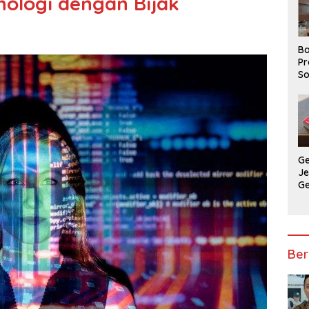
nologi dengan Bijak
Ba
Pr
So
P
P
Ba
G
J
G
Ju
Ja
Ber