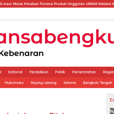
Petakan Potensi Produk Unggulan UMKM Melalui Kajian Bank In
l
Editorial
Pendidikan
Politik
Pemerintahan
Raga
Mukomuko
Rejang Lebong
Seluma
Bengkulu Tengah
Ed