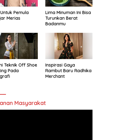
 Untuk Pemula
Lima Minuman Ini Bisa
jar Merias
Turunkan Berat
Badanmu
ni Teknik Off Shoe
Inspirasi Gaya
ting Pada
Rambut Baru Radhika
grafi
Merchant
anan Masyarakat
utar
o