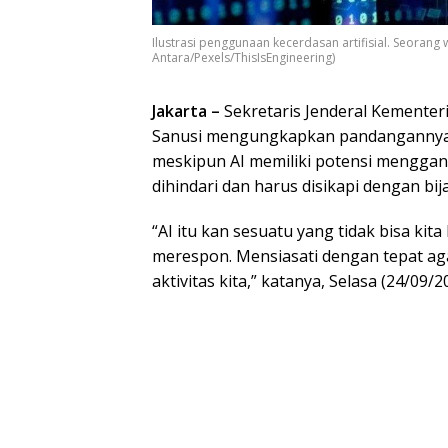
Ilustrasi penggunaan kecerdasan artifisial. Seorang 
Antara/Pexels/ThisIsEngineering)
Jakarta –
Sekretaris Jenderal Kementer
Sanusi mengungkapkan pandangannya 
meskipun AI memiliki potensi menggant
dihindari dan harus disikapi dengan bij
“AI itu kan sesuatu yang tidak bisa kita 
merespon. Mensiasati dengan tepat a
aktivitas kita,” katanya, Selasa (24/09/2