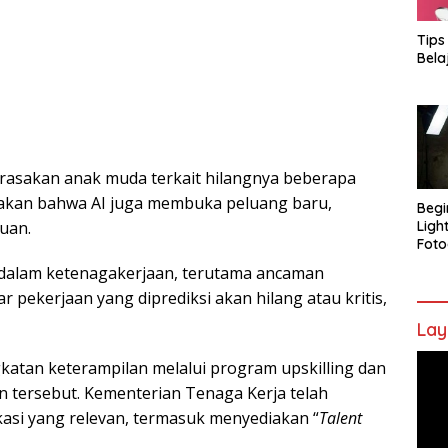
Tips
Bela
irasakan anak muda terkait hilangnya beberapa
takan bahwa AI juga membuka peluang baru,
Begi
ruan.
Ligh
Foto
AI dalam ketenagakerjaan, terutama ancaman
tar pekerjaan yang diprediksi akan hilang atau kritis,
Lay
Pem
tan keterampilan melalui program upskilling dan
Vide
 tersebut. Kementerian Tenaga Kerja telah
si yang relevan, termasuk menyediakan “
Talent