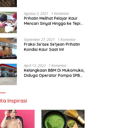
Agustus 3, 2021
1 Komentar
Prihatin Melihat Pelajar Kaur
Mencari Sinyal Hingga ke Tepi
Sungai, Pimpinan DPD RI:
Pemerintah Setempat Mesti
Segera Bertindak
September 27, 2021
1 Komentar
Fraksi Se’ase Se’ijean Prihatin
Kondisi Kaur Saat Ini!
April 13, 2022
1 Komentar
Kelangkaan BBM Di Mukomuko,
Diduga Operator Pompa SPBU
Bandaratu Stok Minyak Sendiri
ita Inspirasi