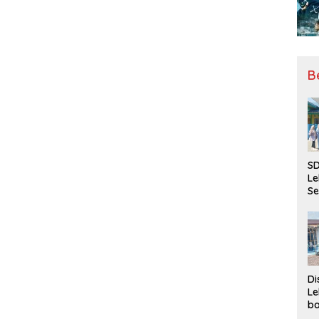
B
SD
Le
Se
da
Bu
Ka
Ja
Di
Le
ba
Be