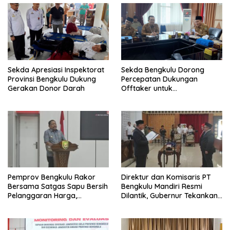
Sekda Apresiasi Inspektorat
Sekda Bengkulu Dorong
Provinsi Bengkulu Dukung
Percepatan Dukungan
Gerakan Donor Darah
Offtaker untuk
Pembangunan TPST Regional
Pemprov Bengkulu Rakor
Direktur dan Komisaris PT
Bersama Satgas Sapu Bersih
Bengkulu Mandiri Resmi
Pelanggaran Harga,
Dilantik, Gubernur Tekankan
Keamanan, dan Mutu
Pentingnya Inovasi
Pangan, Harga TBS Sawit
Masih Jadi Sorotan