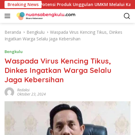
L
ulai Petakan Potensi Produk Unggulan UMKM Melalui Kajian Ba
Breaking News
a
n
g
s
Beranda
Bengkulu
Waspada Virus Kencing Tikus, Dinkes
u
Ingatkan Warga Selalu Jaga Kebersihan
n
g
Bengkulu
k
Waspada Virus Kencing Tikus,
e
Dinkes Ingatkan Warga Selalu
k
o
Jaga Kebersihan
n
t
Redaksi
Oktober 23, 2024
e
n