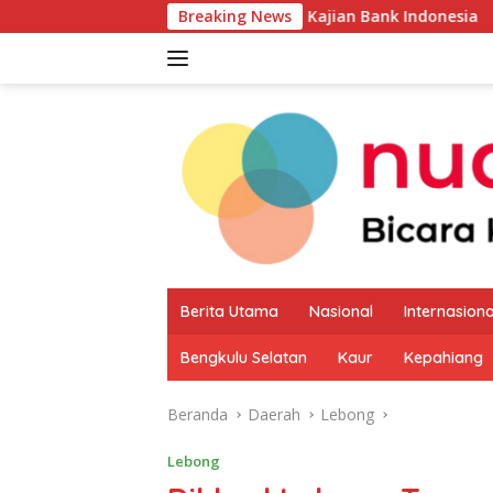
Langsung
gulan UMKM Melalui Kajian Bank Indonesia
Breaking News
Sekda Apre
ke
konten
Berita Utama
Nasional
Internasiona
Bengkulu Selatan
Kaur
Kepahiang
Beranda
Daerah
Lebong
Lebong