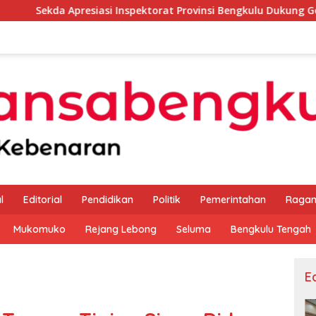
siasi Inspektorat Provinsi Bengkulu Dukung Gerakan Donor Dar
l
Editorial
Pendidikan
Politik
Pemerintahan
Raga
Mukomuko
Rejang Lebong
Seluma
Bengkulu Tengah
Ed