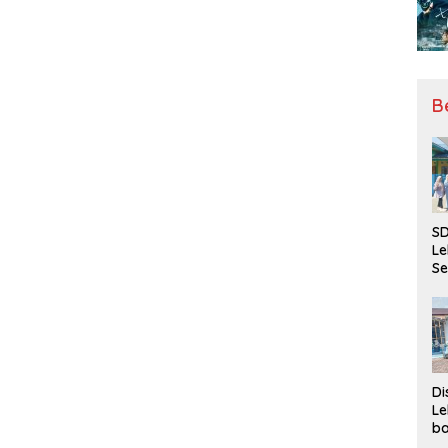
B
SD
Le
Se
da
Bu
Ka
Ja
Di
Le
ba
Be