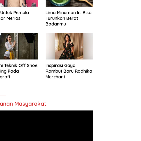
 Untuk Pemula
Lima Minuman Ini Bisa
jar Merias
Turunkan Berat
Badanmu
ni Teknik Off Shoe
Inspirasi Gaya
ting Pada
Rambut Baru Radhika
grafi
Merchant
anan Masyarakat
utar
o