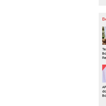
B
Te
Ba
Re
A
d
B