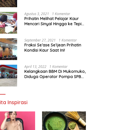
Agustus 3, 2021
1 Komentar
Prihatin Melihat Pelajar Kaur
Mencari Sinyal Hingga ke Tepi
Sungai, Pimpinan DPD RI:
Pemerintah Setempat Mesti
Segera Bertindak
September 27, 2021
1 Komentar
Fraksi Se’ase Se’ijean Prihatin
Kondisi Kaur Saat Ini!
April 13, 2022
1 Komentar
Kelangkaan BBM Di Mukomuko,
Diduga Operator Pompa SPBU
Bandaratu Stok Minyak Sendiri
ita Inspirasi