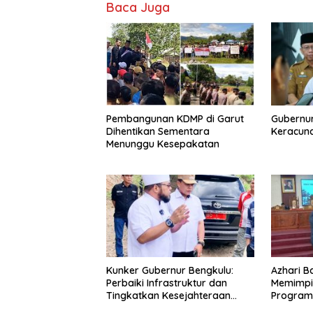
Baca Juga
Pembangunan KDMP di Garut
Gubernur
Dihentikan Sementara
Keracun
Menunggu Kesepakatan
Kunker Gubernur Bengkulu:
Azhari 
Perbaiki Infrastruktur dan
Memimpi
Tingkatkan Kesejahteraan
Program 
Masyarakat Lebong