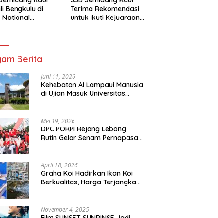
li Bengkulu di
Terima Rekomendasi
 National
untuk Ikuti Kejuaraan
mpionship 2026
Nasional Garuda Anak
arta
Nusantara 2026
am Berita
Juni 11, 2026
Kehebatan AI Lampaui Manusia
di Ujian Masuk Universitas
Tersulit Jepang
Mei 19, 2026
DPC PORPI Rejang Lebong
Rutin Gelar Senam Pernapasan
di Setia Negara Curup
April 18, 2026
Graha Koi Hadirkan Ikan Koi
Berkualitas, Harga Terjangkau
untuk Semua Kalangan
November 4, 2025
Film SUNSET SUNRINSE Jadi