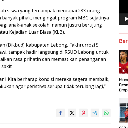
lah siswa yang terdampak mencapai 283 orang.
an banyak pihak, mengingat program MBG sejatinya
agi anak-anak sekolah, namun justru berujung
au Kejadian Luar Biasa (KLB).
Ber
an (Dikbud) Kabupaten Lebong, Fakhrurrozi S
afawi, tampak hadir langsung di RSUD Lebong untuk
mpaikan rasa prihatin dan memastikan penanganan
sakit.
ani. Kita berharap kondisi mereka segera membaik,
Manc
Res
akukan agar peristiwa serupa tidak terulang lagi,”
Emp
SSB