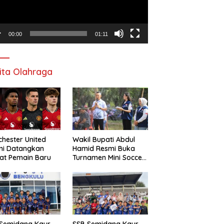
00:00
01:11
ita Olahraga
hester United
Wakil Bupati Abdul
mi Datangkan
Hamid Resmi Buka
at Pemain Baru
Turnamen Mini Soccer
Awat Mata Cup VI
 Semidang Kaur
SSB Semidang Kaur