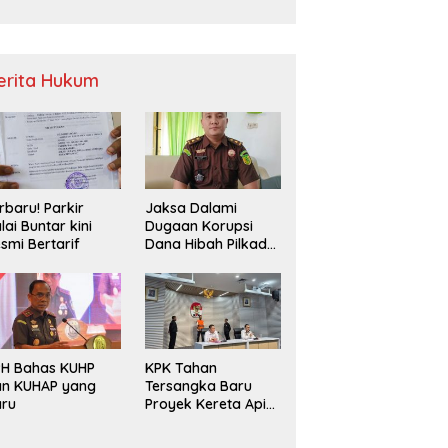
Sampah
erita Hukum
rbaru! Parkir
Jaksa Dalami
lai Buntar kini
Dugaan Korupsi
smi Bertarif
Dana Hibah Pilkada
2024 di Bawaslu
Kaur
PH Bahas KUHP
KPK Tahan
an KUHAP yang
Tersangka Baru
aru
Proyek Kereta Api
Medan