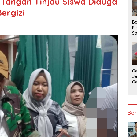
Tangan Tinjau Siswa Diduga
ergizi
Ba
Pr
So
P
P
Ba
G
J
G
Ju
Ja
Ber