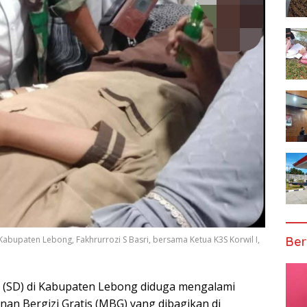
Ber
abupaten Lebong, Fakhrurrozi S Basri, bersama Ketua K3S Korwil I,
 (SD) di Kabupaten Lebong diduga mengalami
n Bergizi Gratis (MBG) yang dibagikan di