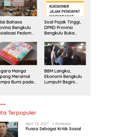
lai Bahasa
Soal Pajak Tinggi,
ovinsi Bengkulu
DPRD Provinsi
sialisasi Pedoman
Bengkulu Buka
engawasan
Layanan
enggunaan
Pengaduan
hasa Indonesia
Masyarakat
egara Manga
BBM Langka,
epang Meramal
Ekonomi Bengkulu
empa Bumi pada
Lumpuh! Begini
li 2025, Semua
Penjelasan
di Heboh
Gubernur
ita Terpopuler
April 18, 2021
1 Komentar
Puasa Sebagai Kritik Sosial