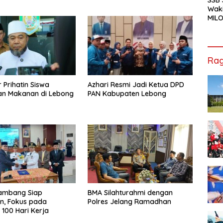
Waki
MILO
Cha
Jak
Rag
 Prihatin Siswa
Azhari Resmi Jadi Ketua DPD
an Makanan di Lebong
PAN Kabupaten Lebong
Bambang Siap
BMA Silahturahmi dengan
n, Fokus pada
Polres Jelang Ramadhan
100 Hari Kerja