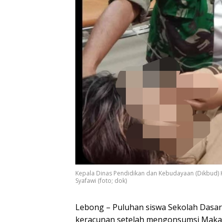
Kepala Dinas Pendidikan dan Kebudayaan (Dikbud) K
Syafawi (foto; dok)
Lebong – Puluhan siswa Sekolah Dasar
keracunan setelah mengonsumsi Makana