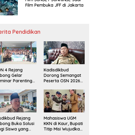
Film Pembuka JFF di Jakarta
erita Pendidikan
N 4 Rejang
Kadisdikbud
bong Gelar
Dorong Semangat
minar Parenting
Peserta OSN 2026
n Deklarasi Anti-
Demi Raih Prestasi
llying,
disdikbud: Patut
di Contoh
sdikbud Rejang
Mahasiswa UGM
bong Buka Solusi
KKN di Kaur, Bupati
gi Siswa yang
Titip Misi Wujudkan
lum Lolos SPMB
Daerah Bebas