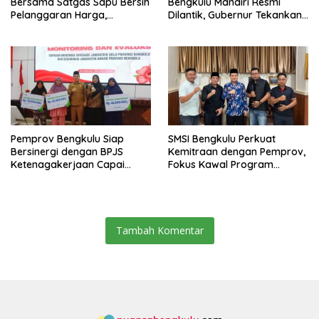
Bersama Satgas Sapu Bersih
Bengkulu Mandiri Resmi
Pelanggaran Harga,
Dilantik, Gubernur Tekankan
Keamanan, dan Mutu
Pentingnya Inovasi
Pangan, Harga TBS Sawit
Masih Jadi Sorotan
Pemprov Bengkulu Siap
SMSI Bengkulu Perkuat
Bersinergi dengan BPJS
Kemitraan dengan Pemprov,
Ketenagakerjaan Capai
Fokus Kawal Program
Target Universal Coverage
Pembangunan
Jamsostek
Tambah Komentar