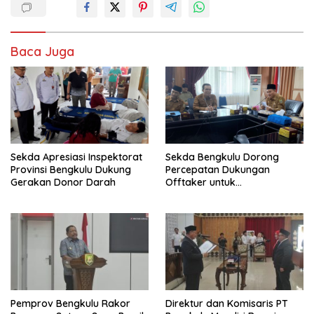
Baca Juga
Sekda Apresiasi Inspektorat
Sekda Bengkulu Dorong
Provinsi Bengkulu Dukung
Percepatan Dukungan
Gerakan Donor Darah
Offtaker untuk
Pembangunan TPST Regional
Pemprov Bengkulu Rakor
Direktur dan Komisaris PT