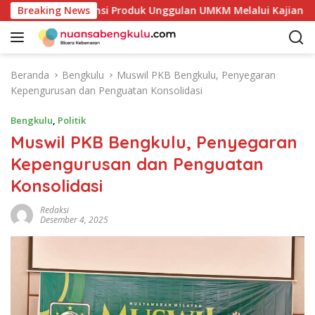
L
Petakan Potensi Produk Unggulan UMKM Melalui Kajian Bank In
Breaking News
a
n
g
s
Beranda
Bengkulu
Muswil PKB Bengkulu, Penyegaran
u
Kepengurusan dan Penguatan Konsolidasi
n
g
Bengkulu
,
Politik
k
Muswil PKB Bengkulu, Penyegaran
e
Kepengurusan dan Penguatan
k
o
Konsolidasi
n
t
Redaksi
Desember 4, 2025
e
n