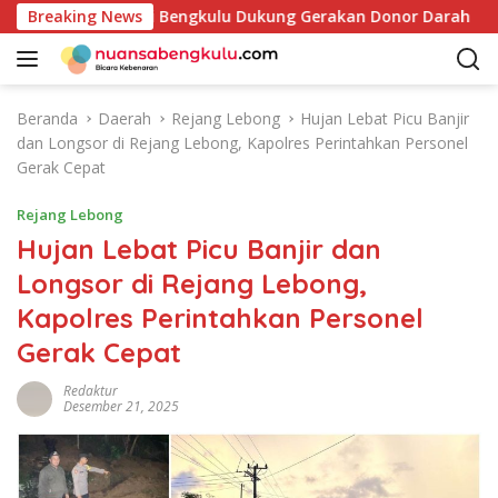
L
ektorat Provinsi Bengkulu Dukung Gerakan Donor Darah
Breaking News
a
n
g
s
Beranda
Daerah
Rejang Lebong
Hujan Lebat Picu Banjir
u
dan Longsor di Rejang Lebong, Kapolres Perintahkan Personel
n
Gerak Cepat
g
k
Rejang Lebong
e
Hujan Lebat Picu Banjir dan
k
Longsor di Rejang Lebong,
o
n
Kapolres Perintahkan Personel
t
Gerak Cepat
e
n
Redaktur
Desember 21, 2025