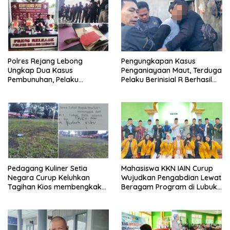
Polres Rejang Lebong
Pengungkapan Kasus
Ungkap Dua Kasus
Penganiayaan Maut, Terduga
Pembunuhan, Pelaku
Pelaku Berinisial R Berhasil
Terancam 15 Tahun Penjara
Ditangkap
Pedagang Kuliner Setia
Mahasiswa KKN IAIN Curup
Negara Curup Keluhkan
Wujudkan Pengabdian Lewat
Tagihan Kios membengkak
Beragam Program di Lubuk
dan Minimnya Fasilitas
Ubar