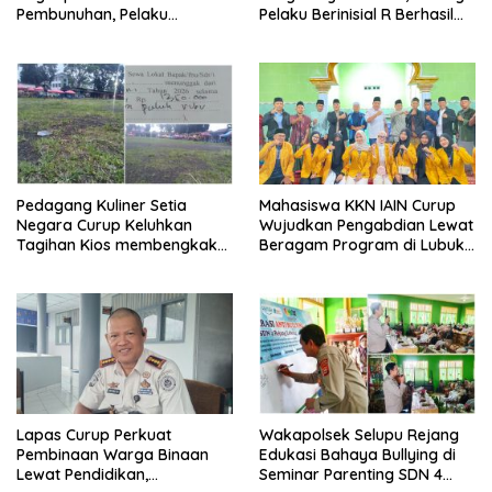
Pembunuhan, Pelaku
Pelaku Berinisial R Berhasil
Terancam 15 Tahun Penjara
Ditangkap
Pedagang Kuliner Setia
Mahasiswa KKN IAIN Curup
Negara Curup Keluhkan
Wujudkan Pengabdian Lewat
Tagihan Kios membengkak
Beragam Program di Lubuk
dan Minimnya Fasilitas
Ubar
Lapas Curup Perkuat
Wakapolsek Selupu Rejang
Pembinaan Warga Binaan
Edukasi Bahaya Bullying di
Lewat Pendidikan,
Seminar Parenting SDN 4