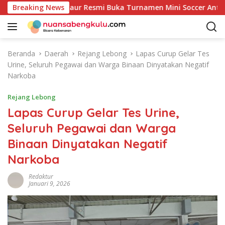
L
ke-81: Bupati Kaur Resmi Buka Turnamen Mini Soccer Antar OP
Breaking News
a
n
g
s
Beranda
Daerah
Rejang Lebong
Lapas Curup Gelar Tes
u
Urine, Seluruh Pegawai dan Warga Binaan Dinyatakan Negatif
n
Narkoba
g
k
Rejang Lebong
e
Lapas Curup Gelar Tes Urine,
k
Seluruh Pegawai dan Warga
o
n
Binaan Dinyatakan Negatif
t
Narkoba
e
n
Redaktur
Januari 9, 2026