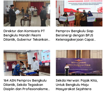
Masih Jadi Sorotan
Direktur dan Komisaris PT
Pemprov Bengkulu Siap
Bengkulu Mandiri Resmi
Bersinergi dengan BPJS
Dilantik, Gubernur Tekankan
Ketenagakerjaan Capai
Pentingnya Inovasi
Target Universal Coverage
Jamsostek
164 ASN Pemprov Bengkulu
Sekda Herwan: Pajak Kita,
Dilantik, Sekda Tegaskan
Untuk Bengkulu Maju
Disiplin dan Profesionalisme
Masyarakat Sejahtera
Aparatur