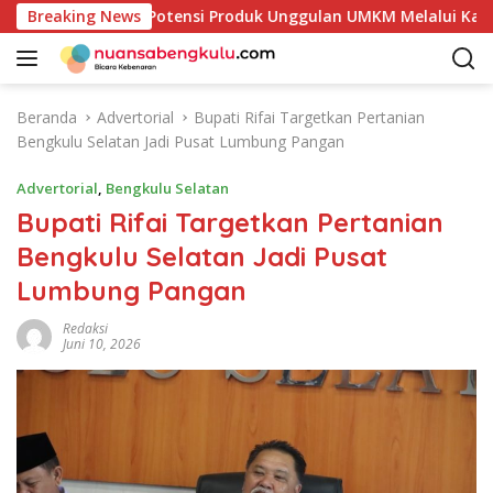
L
ulai Petakan Potensi Produk Unggulan UMKM Melalui Kajian B
Breaking News
a
n
g
s
Beranda
Advertorial
Bupati Rifai Targetkan Pertanian
u
Bengkulu Selatan Jadi Pusat Lumbung Pangan
n
g
Advertorial
,
Bengkulu Selatan
k
Bupati Rifai Targetkan Pertanian
e
Bengkulu Selatan Jadi Pusat
k
o
Lumbung Pangan
n
t
Redaksi
Juni 10, 2026
e
n