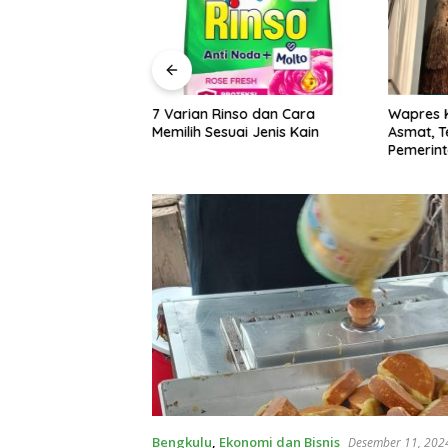
 ADI Perjuangkan
7 Varian Rinso dan Cara
Wapres 
aji Dosen
Memilih Sesuai Jenis Kain
Asmat, 
Pemerint
Bengkulu
,
Ekonomi dan Bisnis
Desember 11, 202