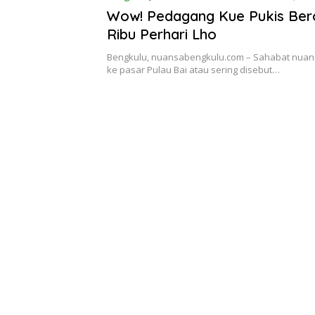
Wow! Pedagang Kue Pukis Ber
Ribu Perhari Lho
Bengkulu, nuansabengkulu.com – Sahabat nuansa,
ke pasar Pulau Bai atau sering disebut…