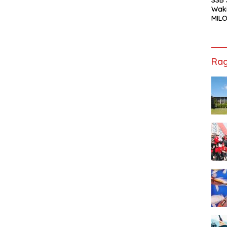
Waki
MILO
Cha
Jak
Rag