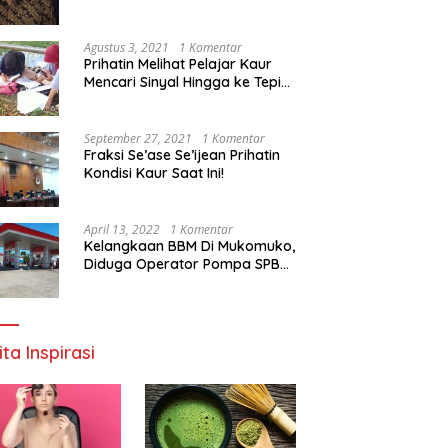
Agustus 3, 2021
1 Komentar
Prihatin Melihat Pelajar Kaur
Mencari Sinyal Hingga ke Tepi
Sungai, Pimpinan DPD RI:
Pemerintah Setempat Mesti
Segera Bertindak
September 27, 2021
1 Komentar
Fraksi Se’ase Se’ijean Prihatin
Kondisi Kaur Saat Ini!
April 13, 2022
1 Komentar
Kelangkaan BBM Di Mukomuko,
Diduga Operator Pompa SPBU
Bandaratu Stok Minyak Sendiri
ita Inspirasi