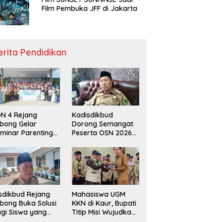
Film Pembuka JFF di Jakarta
erita Pendidikan
N 4 Rejang
Kadisdikbud
bong Gelar
Dorong Semangat
minar Parenting
Peserta OSN 2026
n Deklarasi Anti-
Demi Raih Prestasi
llying,
disdikbud: Patut
di Contoh
sdikbud Rejang
Mahasiswa UGM
bong Buka Solusi
KKN di Kaur, Bupati
gi Siswa yang
Titip Misi Wujudkan
lum Lolos SPMB
Daerah Bebas