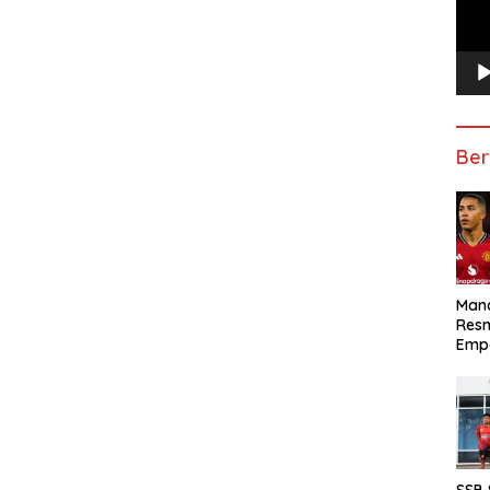
Ber
Manc
Res
Emp
SSB