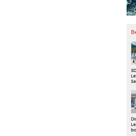
B
SD
Le
Se
da
Bu
Ka
Ja
Di
Le
ba
Be