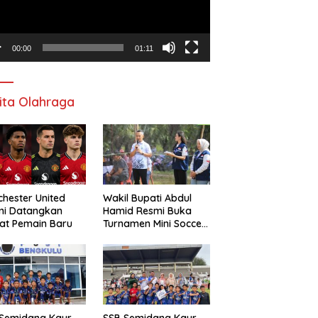
00:00
01:11
ita Olahraga
hester United
Wakil Bupati Abdul
mi Datangkan
Hamid Resmi Buka
at Pemain Baru
Turnamen Mini Soccer
Awat Mata Cup VI
 Semidang Kaur
SSB Semidang Kaur