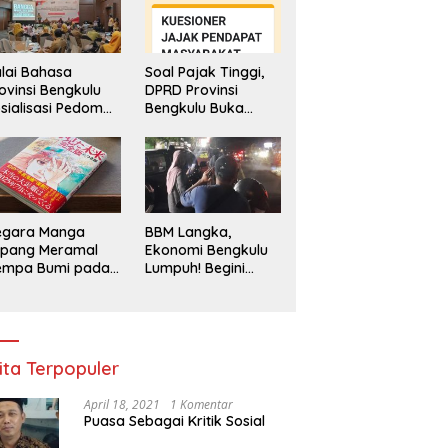
lai Bahasa
Soal Pajak Tinggi,
ovinsi Bengkulu
DPRD Provinsi
sialisasi Pedoman
Bengkulu Buka
ker Sebut Pemanfaatan
Laskar Gibran Bengkulu Siap
B
engawasan
Layanan
 Indonesia Masih Rendah
Memperkuat Peran dalam
d
enggunaan
Pengaduan
Kegiatan Sosial dan
O
hasa Indonesia
Masyarakat
Kebangsaan
T
K
d
egara Manga
BBM Langka,
epang Meramal
Ekonomi Bengkulu
empa Bumi pada
Lumpuh! Begini
li 2025, Semua
Penjelasan
di Heboh
Gubernur
ita Terpopuler
April 18, 2021
1 Komentar
Puasa Sebagai Kritik Sosial