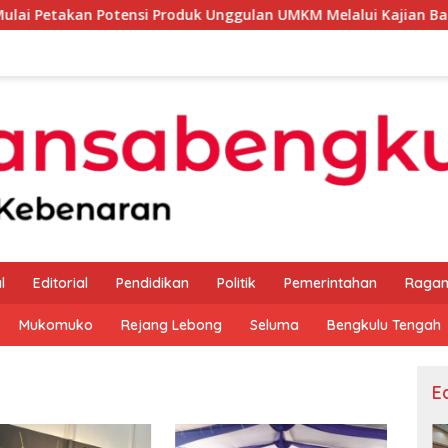
tensi Produk Unggulan UMKM Melalui Kajian Bank Indonesia
l
Editorial
Pendidikan
Politik
Pemerintahan
Raga
Mukomuko
Rejang Lebong
Seluma
Bengkulu Tengah
Ed