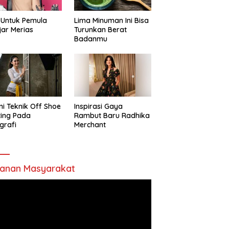
 Untuk Pemula
Lima Minuman Ini Bisa
jar Merias
Turunkan Berat
Badanmu
ni Teknik Off Shoe
Inspirasi Gaya
ting Pada
Rambut Baru Radhika
grafi
Merchant
anan Masyarakat
utar
o