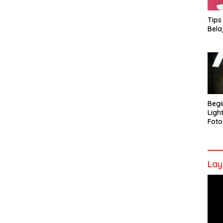
Tips
Bela
Begi
Ligh
Foto
Lay
Pem
Vide