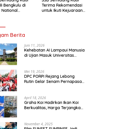
li Bengkulu di
Terima Rekomendasi
 National
untuk Ikuti Kejuaraan
mpionship 2026
Nasional Garuda Anak
arta
Nusantara 2026
am Berita
Juni 11, 2026
Kehebatan AI Lampaui Manusia
di Ujian Masuk Universitas
Tersulit Jepang
Mei 19, 2026
DPC PORPI Rejang Lebong
Rutin Gelar Senam Pernapasan
di Setia Negara Curup
April 18, 2026
Graha Koi Hadirkan Ikan Koi
Berkualitas, Harga Terjangkau
untuk Semua Kalangan
November 4, 2025
Film SUNSET SUNRINSE Jadi