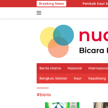
Langsung
Breaking News
Pemkab Kaur Mulai Petakan Po
ke
konten
Berita Utama
Nasional
Internasiona
Bengkulu Selatan
Kaur
Kepahiang
#bisnis