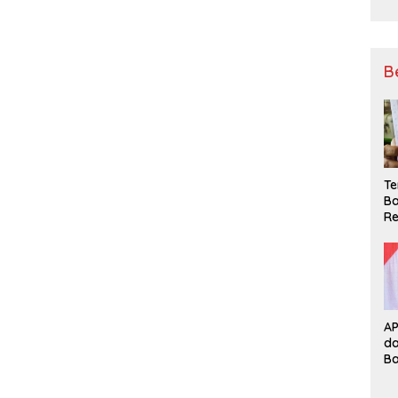
B
Te
Ba
Re
A
d
B