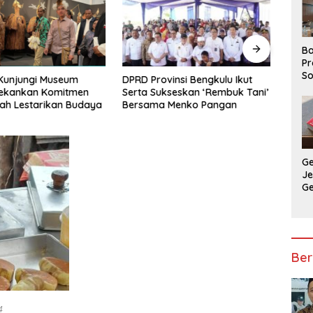
Ba
Pr
So
Kunjungi Museum
DPRD Provinsi Bengkulu Ikut
Mena
P
Tekankan Komitmen
Serta Sukseskan ‘Rembuk Tani’
AI di
P
ah Lestarikan Budaya
Bersama Menko Pangan
Ba
G
J
G
Ju
Ja
Ber
4