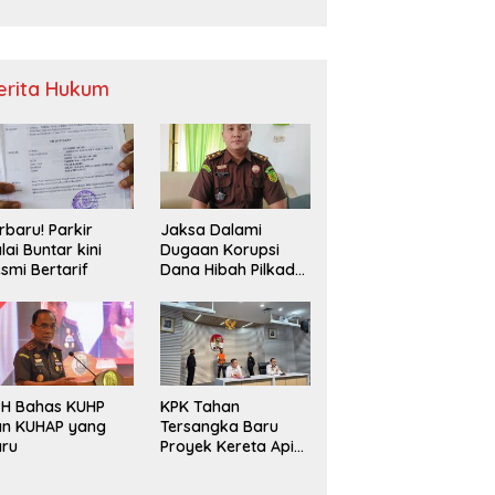
Sampah
erita Hukum
rbaru! Parkir
Jaksa Dalami
lai Buntar kini
Dugaan Korupsi
smi Bertarif
Dana Hibah Pilkada
2024 di Bawaslu
Kaur
PH Bahas KUHP
KPK Tahan
an KUHAP yang
Tersangka Baru
aru
Proyek Kereta Api
Medan