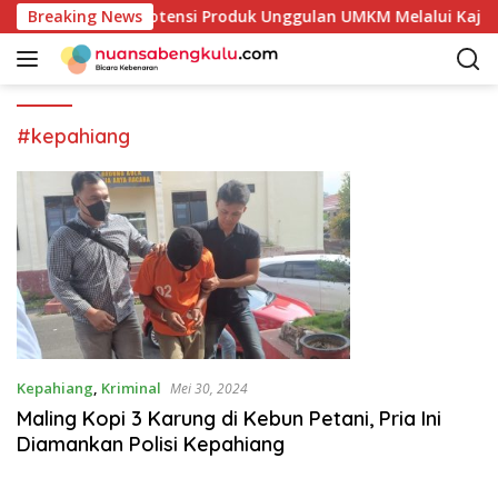
L
 Mulai Petakan Potensi Produk Unggulan UMKM Melalui Kajian
Breaking News
a
n
g
s
u
#kepahiang
n
g
k
e
k
o
n
t
e
n
Kepahiang
,
Kriminal
Mei 30, 2024
Maling Kopi 3 Karung di Kebun Petani, Pria Ini
Diamankan Polisi Kepahiang