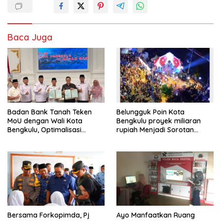
Baca Juga
Badan Bank Tanah Teken
Belungguk Poin Kota
MoU dengan Wali Kota
Bengkulu proyek miliaran
Bengkulu, Optimalisasi
rupiah Menjadi Sorotan
Pemanfaatan Tanah untuk
Warga Kota Bengkulu
Tingkatkan Kesejahteraan
Masyarakat dan
Pembangunan
Bersama Forkopimda, Pj
Ayo Manfaatkan Ruang