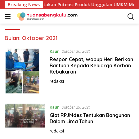
L
ab Kaur Mulai Petakan Potensi Produk Unggulan UMKM Melalui
Breaking News
a
n
g
s
u
Bulan:
Oktober 2021
n
g
Kaur
Oktober 30, 2021
k
Respon Cepat, Wabup Heri Berikan
e
Bantuan Kepada Keluarga Korban
k
Kebakaran
o
redaksi
n
t
e
n
Kaur
Oktober 29, 2021
Giat RPJMdes Tentukan Bangunan
Dalam Lima Tahun
redaksi