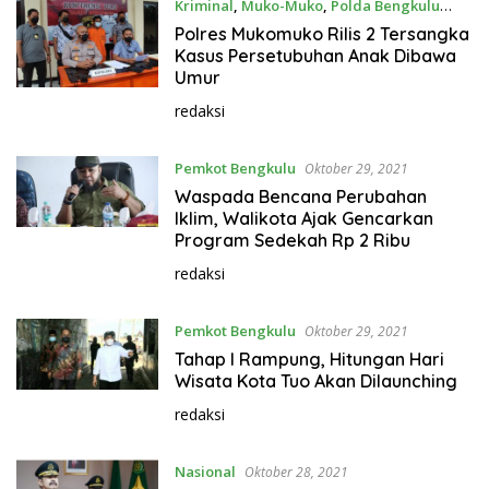
Kriminal
,
Muko-Muko
,
Polda Bengkulu
Oktober 29, 2021
Polres Mukomuko Rilis 2 Tersangka
Kasus Persetubuhan Anak Dibawa
Umur
redaksi
Pemkot Bengkulu
Oktober 29, 2021
Waspada Bencana Perubahan
Iklim, Walikota Ajak Gencarkan
Program Sedekah Rp 2 Ribu
redaksi
Pemkot Bengkulu
Oktober 29, 2021
Tahap I Rampung, Hitungan Hari
Wisata Kota Tuo Akan Dilaunching
redaksi
Nasional
Oktober 28, 2021