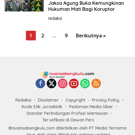
Jaksa Agung Buka Kemungkinan
Hukuman Mati Bagi Koruptor
redaksi
P
1
2
…
9
Berikutnya »
a
g
i
n
a
s
i
Redaksi
Disclaimer
Copyright
Privacy Policy
p
Kode Etik Jurnalistik
Pedoman Media Siber
o
Standar Perlindungan Profesi Wartawan
s
Tervefikasi di Dewan Pers
©nuansabengkulu.com diterbitkan oleh PT Media Ternama
Jaya. Hak cipta dilindungi undang-undang