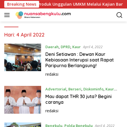
L
 Petakan Potensi Produk Unggulan UMKM Melalui Kajian Bank I
Breaking News
a
n
g
s
u
Hari:
4 April 2022
n
g
Daerah
,
DPRD
,
Kaur
April 4, 2022
k
Deni Setiawan : Dewan Kaur
e
Kebiasaan Interupsi saat Rapat
k
Paripurna Berlangsung!
o
redaksi
n
t
Advertorial
,
Berseri
,
Diskominfo
,
Kaur
e
April 4, 2022
n
Mau dapat THR 30 juta? Begini
caranya
redaksi
Bengkulu
,
Polda Bengkulu
April 4, 2022