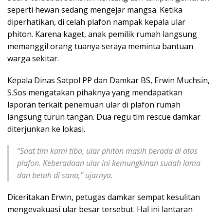
seperti hewan sedang mengejar mangsa. Ketika
diperhatikan, di celah plafon nampak kepala ular
phiton. Karena kaget, anak pemilik rumah langsung
memanggil orang tuanya seraya meminta bantuan
warga sekitar.
Kepala Dinas Satpol PP dan Damkar BS, Erwin Muchsin,
S.Sos mengatakan pihaknya yang mendapatkan
laporan terkait penemuan ular di plafon rumah
langsung turun tangan. Dua regu tim rescue damkar
diterjunkan ke lokasi.
“Saat tim kami tiba, ular phiton masih berada di atas
plafon. Keberadaan ular ini kemungkinan sudah lama
dan betah di sana,” ujarnya.
Diceritakan Erwin, petugas damkar sempat kesulitan
mengevakuasi ular besar tersebut. Hal ini lantaran