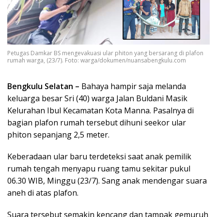
Petugas Damkar BS mengevakuasi ular phiton yang bersarang di plafon
rumah warga, (23/7). Foto: warga/dokumen/nuansabengkulu.com
Bengkulu Selatan –
Bahaya hampir saja melanda
keluarga besar Sri (40) warga Jalan Buldani Masik
Kelurahan Ibul Kecamatan Kota Manna. Pasalnya di
bagian plafon rumah tersebut dihuni seekor ular
phiton sepanjang 2,5 meter.
Keberadaan ular baru terdeteksi saat anak pemilik
rumah tengah menyapu ruang tamu sekitar pukul
06.30 WIB, Minggu (23/7). Sang anak mendengar suara
aneh di atas plafon.
Suara tersebut semakin kencang dan tampak gemuruh