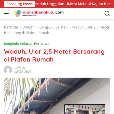
L
takan Potensi Produk Unggulan UMKM Melalui Kajian Bank Indo
Breaking News
a
n
g
s
Beranda
Daerah
Bengkulu Selatan
Waduh, Ular 2,5 Meter
u
Bersarang di Plafon Rumah
n
g
Bengkulu Selatan
,
Peristiwa
k
Waduh, Ular 2,5 Meter Bersarang
e
di Plafon Rumah
k
o
Redaksi
n
Juli 23, 2023
t
e
n