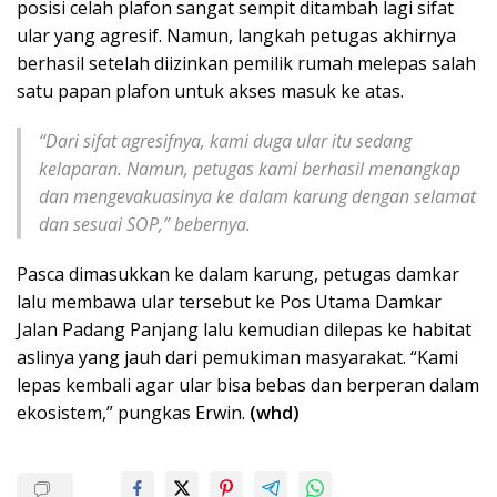
posisi celah plafon sangat sempit ditambah lagi sifat
ular yang agresif. Namun, langkah petugas akhirnya
berhasil setelah diizinkan pemilik rumah melepas salah
satu papan plafon untuk akses masuk ke atas.
“Dari sifat agresifnya, kami duga ular itu sedang
kelaparan. Namun, petugas kami berhasil menangkap
dan mengevakuasinya ke dalam karung dengan selamat
dan sesuai SOP,” bebernya.
Pasca dimasukkan ke dalam karung, petugas damkar
lalu membawa ular tersebut ke Pos Utama Damkar
Jalan Padang Panjang lalu kemudian dilepas ke habitat
aslinya yang jauh dari pemukiman masyarakat. “Kami
lepas kembali agar ular bisa bebas dan berperan dalam
ekosistem,” pungkas Erwin.
(whd)