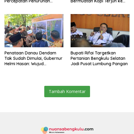
Percepatan Penurunan
Bermuatan Kopi Terjun ke
Stunting
Sungai
Penataan Danau Dendam
Bupati Rifai Targetkan
Tak Sudah Dimulai, Gubernur
Pertanian Bengkulu Selatan
Helmi Hasan: Wujud
Jadi Pusat Lumbung Pangan
Transformasi Pariwisata
Bengkulu yang Modern dan
Berdaya Saing
Tambah Komentar