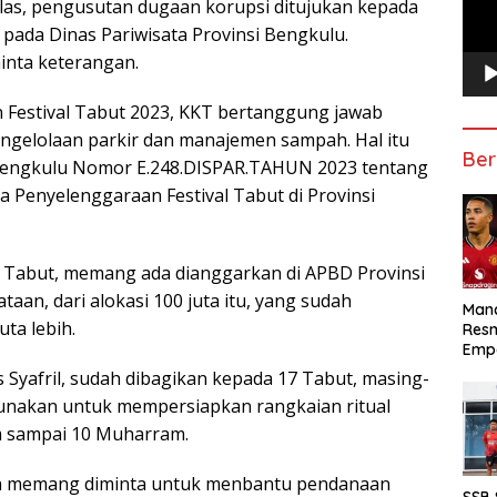
jelas, pengusutan dugaan korupsi ditujukan kepada
 pada Dinas Pariwisata Provinsi Bengkulu.
inta keterangan.
n Festival Tabut 2023, KKT bertanggung jawab
ngelolaan parkir dan manajemen sampah. Hal itu
Ber
Bengkulu Nomor E.248.DISPAR.TAHUN 2023 tentang
 Penyelenggaraan Festival Tabut di Provinsi
ual Tabut, memang ada dianggarkan di APBD Provinsi
aan, dari alokasi 100 juta itu, yang sudah
Manc
uta lebih.
Res
Emp
s Syafril, sudah dibagikan kepada 17 Tabut, masing-
gunakan untuk mempersiapkan rangkaian ritual
am sampai 10 Muharram.
knya memang diminta untuk menbantu pendanaan
SSB