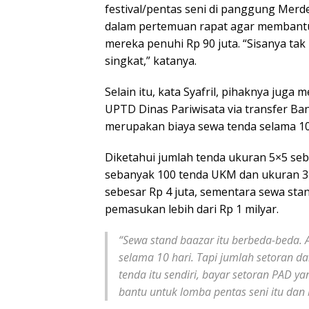
festival/pentas seni di panggung Merde
dalam pertemuan rapat agar membantu R
mereka penuhi Rp 90 juta. “Sisanya ta
singkat,” katanya.
Selain itu, kata Syafril, pihaknya jug
UPTD Dinas Pariwisata via transfer Ban
merupakan biaya sewa tenda selama 10 
Diketahui jumlah tenda ukuran 5×5 se
sebanyak 100 tenda UKM dan ukuran 3×3
sebesar Rp 4 juta, sementara sewa stan
pemasukan lebih dari Rp 1 milyar.
“Sewa stand baazar itu berbeda-beda. 
selama 10 hari. Tapi jumlah setoran dar
tenda itu sendiri, bayar setoran PAD yan
bantu untuk lomba pentas seni itu dan b