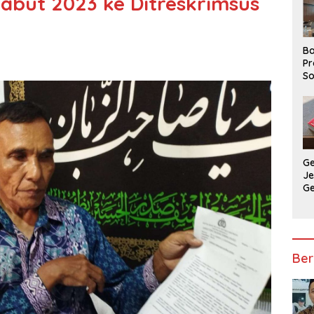
Tabut 2023 ke Ditreskrimsus
Ba
Pr
So
P
P
Ba
G
J
G
Ju
Ja
Ber