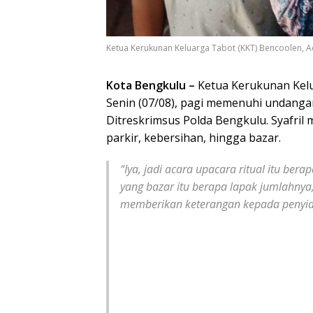
Ketua Kerukunan Keluarga Tabot (KKT) Bencoolen, A
Kota Bengkulu –
Ketua Kerukunan Kelu
Senin (07/08), pagi memenuhi undangan
Ditreskrimsus Polda Bengkulu. Syafril m
parkir, kebersihan, hingga bazar.
“Iya, jadi acara upacara ritual itu berap
yang bazar itu berapa lapak jumlahnya,
memberikan keterangan kepada penyid