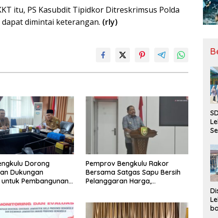
KKT itu, PS Kasubdit Tipidkor Ditreskrimsus Polda
 dapat dimintai keterangan.
(rly)
B
SD
Le
Se
da
Bu
Ka
engkulu Dorong
Pemprov Bengkulu Rakor
Ja
tan Dukungan
Bersama Satgas Sapu Bersih
r untuk Pembangunan
Pelanggaran Harga,
ional
Keamanan, dan Mutu Pangan,
Di
Harga TBS Sawit Masih Jadi
Le
Sorotan
ba
Be