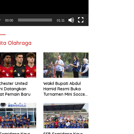
00:00
01:11
ita Olahraga
hester United
Wakil Bupati Abdul
mi Datangkan
Hamid Resmi Buka
at Pemain Baru
Turnamen Mini Soccer
Awat Mata Cup VI
 Semidang Kaur
SSB Semidang Kaur