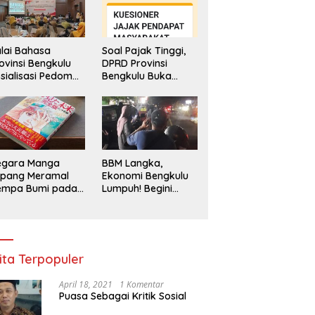
lai Bahasa
Soal Pajak Tinggi,
ovinsi Bengkulu
DPRD Provinsi
sialisasi Pedoman
Bengkulu Buka
engawasan
Layanan
enggunaan
Pengaduan
hasa Indonesia
Masyarakat
egara Manga
BBM Langka,
epang Meramal
Ekonomi Bengkulu
empa Bumi pada
Lumpuh! Begini
li 2025, Semua
Penjelasan
di Heboh
Gubernur
ita Terpopuler
April 18, 2021
1 Komentar
Puasa Sebagai Kritik Sosial