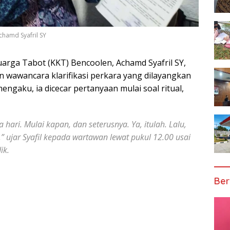
chamd Syafril SY
arga Tabot (KKT) Bencoolen, Achamd Syafril SY,
 wawancara klarifikasi perkara yang dilayangkan
engaku, ia dicecar pertanyaan mulai soal ritual,
a hari. Mulai kapan, dan seterusnya. Ya, itulah. Lalu,
” ujar Syafil kepada wartawan lewat pukul 12.00 usai
ik.
Ber