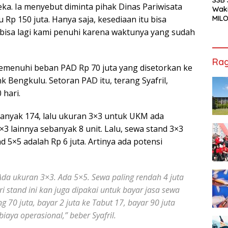
ka. Ia menyebut diminta pihak Dinas Pariwisata
Waki
MILO
p 150 juta. Hanya saja, kesediaan itu bisa
Cha
k bisa lagi kami penuhi karena waktunya yang sudah
Jak
Rag
a memenuhi beban PAD Rp 70 juta yang disetorkan ke
k Bengkulu. Setoran PAD itu, terang Syafril,
hari.
banyak 174, lalu ukuran 3×3 untuk UKM ada
 lainnya sebanyak 8 unit. Lalu, sewa stand 3×3
d 5×5 adalah Rp 6 juta. Artinya ada potensi
Ada ukuran 3×3. Ada 5×5. Sewa paling rendah 4 juta
i stand ini kan juga dipakai untuk bayar jasa sewa
g 70 juta, bayar 2 juta ke Tabut 17, bayar 90 juta
iaya operasional,” beber Syafril.