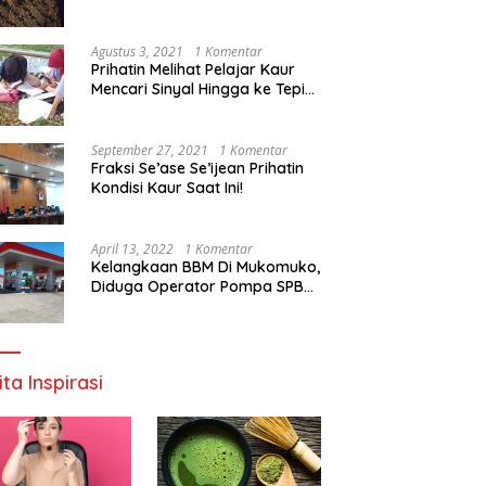
Agustus 3, 2021
1 Komentar
Prihatin Melihat Pelajar Kaur
Mencari Sinyal Hingga ke Tepi
Sungai, Pimpinan DPD RI:
Pemerintah Setempat Mesti
Segera Bertindak
September 27, 2021
1 Komentar
Fraksi Se’ase Se’ijean Prihatin
Kondisi Kaur Saat Ini!
April 13, 2022
1 Komentar
Kelangkaan BBM Di Mukomuko,
Diduga Operator Pompa SPBU
Bandaratu Stok Minyak Sendiri
ita Inspirasi