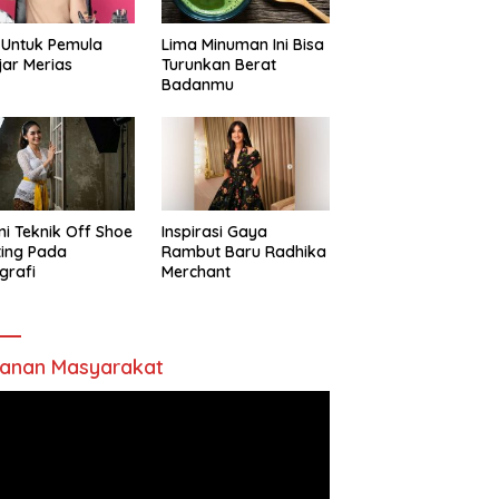
 Untuk Pemula
Lima Minuman Ini Bisa
jar Merias
Turunkan Berat
Badanmu
ni Teknik Off Shoe
Inspirasi Gaya
ting Pada
Rambut Baru Radhika
grafi
Merchant
anan Masyarakat
utar
o