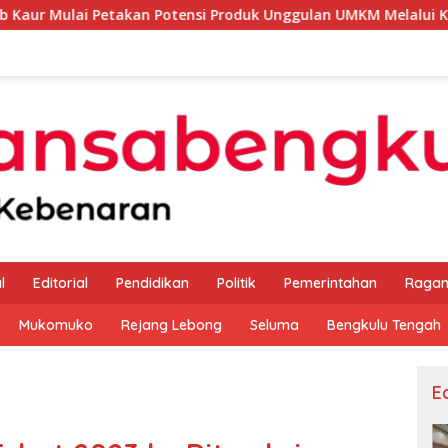
kan Potensi Produk Unggulan UMKM Melalui Kajian Bank Indon
l
Editorial
Pendidikan
Politik
Pemerintahan
Raga
Mukomuko
Rejang Lebong
Seluma
Bengkulu Tengah
Ed