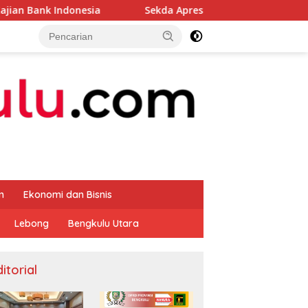
esia
Sekda Apresiasi Inspektorat Provinsi Bengkulu D
m
Ekonomi dan Bisnis
Lebong
Bengkulu Utara
itorial