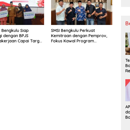
B
 Bengkulu Siap
SMSI Bengkulu Perkuat
gi dengan BPJS
Kemitraan dengan Pemprov,
kerjaan Capai Target
Fokus Kawal Program
l Coverage Jamsostek
Pembangunan
Te
Ba
Re
A
d
B