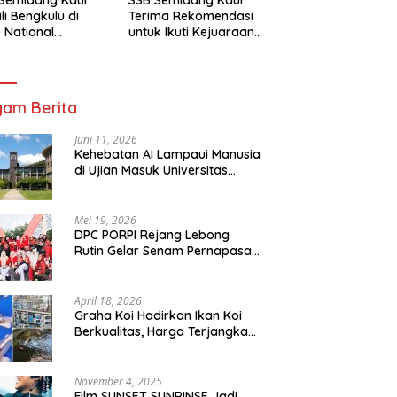
li Bengkulu di
Terima Rekomendasi
 National
untuk Ikuti Kejuaraan
mpionship 2026
Nasional Garuda Anak
arta
Nusantara 2026
am Berita
Juni 11, 2026
Kehebatan AI Lampaui Manusia
di Ujian Masuk Universitas
Tersulit Jepang
Mei 19, 2026
DPC PORPI Rejang Lebong
Rutin Gelar Senam Pernapasan
di Setia Negara Curup
April 18, 2026
Graha Koi Hadirkan Ikan Koi
Berkualitas, Harga Terjangkau
untuk Semua Kalangan
November 4, 2025
Film SUNSET SUNRINSE Jadi