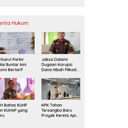
Sampah
erita Hukum
rbaru! Parkir
Jaksa Dalami
lai Buntar kini
Dugaan Korupsi
smi Bertarif
Dana Hibah Pilkada
2024 di Bawaslu
Kaur
PH Bahas KUHP
KPK Tahan
an KUHAP yang
Tersangka Baru
aru
Proyek Kereta Api
Medan