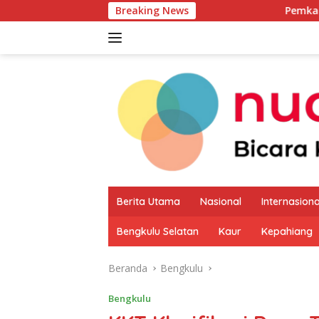
Langsung
Breaking News
Pemkab Kaur Mulai Peta
ke
konten
Berita Utama
Nasional
Internasiona
Bengkulu Selatan
Kaur
Kepahiang
Beranda
Bengkulu
Bengkulu