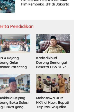
Film Pembuka JFF di Jakarta
erita Pendidikan
N 4 Rejang
Kadisdikbud
bong Gelar
Dorong Semangat
minar Parenting
Peserta OSN 2026
n Deklarasi Anti-
Demi Raih Prestasi
llying,
disdikbud: Patut
di Contoh
sdikbud Rejang
Mahasiswa UGM
bong Buka Solusi
KKN di Kaur, Bupati
gi Siswa yang
Titip Misi Wujudkan
lum Lolos SPMB
Daerah Bebas