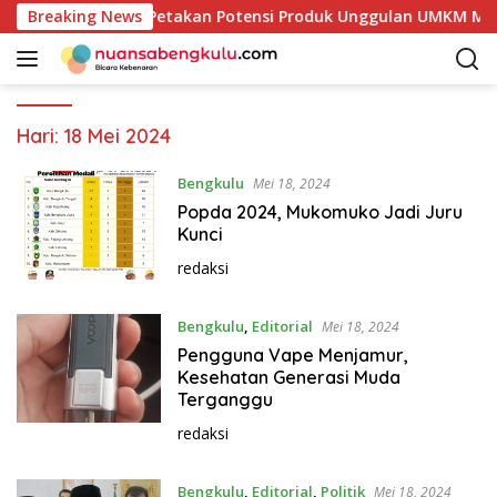
L
mkab Kaur Mulai Petakan Potensi Produk Unggulan UMKM Melal
Breaking News
a
n
g
s
u
Hari:
18 Mei 2024
n
g
Bengkulu
Mei 18, 2024
k
Popda 2024, Mukomuko Jadi Juru
e
Kunci
k
redaksi
o
n
Bengkulu
,
Editorial
t
Mei 18, 2024
e
Pengguna Vape Menjamur,
n
Kesehatan Generasi Muda
Terganggu
redaksi
Bengkulu
,
Editorial
,
Politik
Mei 18, 2024