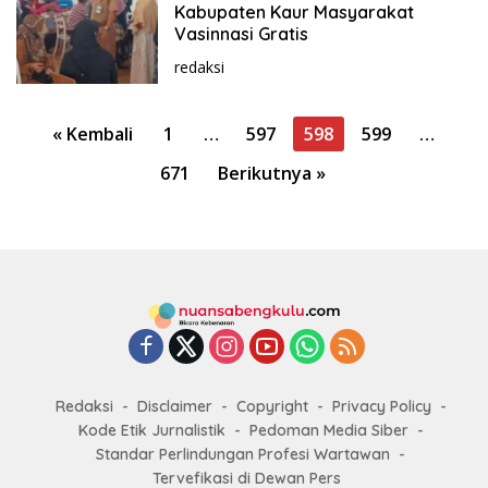
Kabupaten Kaur Masyarakat
Vasinnasi Gratis
redaksi
P
« Kembali
1
…
597
598
599
…
a
671
Berikutnya »
g
i
n
a
s
i
p
o
Redaksi
Disclaimer
Copyright
Privacy Policy
s
Kode Etik Jurnalistik
Pedoman Media Siber
Standar Perlindungan Profesi Wartawan
Tervefikasi di Dewan Pers