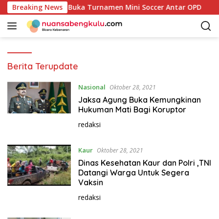
L
Bupati Kaur Resmi Buka Turnamen Mini Soccer Antar OPD
Breaking News
a
n
g
s
u
Berita Terupdate
n
g
Nasional
Oktober 28, 2021
k
Jaksa Agung Buka Kemungkinan
e
Hukuman Mati Bagi Koruptor
k
o
redaksi
n
t
Kaur
Oktober 28, 2021
e
Dinas Kesehatan Kaur dan Polri ,TNI
n
Datangi Warga Untuk Segera
Vaksin
redaksi