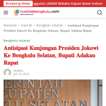
L
tensi Produk Unggulan UMKM Melalui Kajian Bank Indonesia
Breaking News
a
n
g
s
Beranda
Daerah
Bengkulu Selatan
𝐀𝐧𝐭𝐢𝐬𝐢𝐩𝐚𝐬𝐢 𝐊𝐮𝐧𝐣𝐮𝐧𝐠𝐚𝐧
u
𝐏𝐫𝐞𝐬𝐢𝐝𝐞𝐧 𝐉𝐨𝐤𝐨𝐰𝐢 𝐊𝐞 𝐁𝐞𝐧𝐠𝐤𝐮𝐥𝐮 𝐒𝐞𝐥𝐚𝐭𝐚𝐧, 𝐁𝐮𝐩𝐚𝐭𝐢 𝐀𝐝𝐚𝐤𝐚𝐧 𝐑𝐚𝐩𝐚𝐭
n
g
Bengkulu Selatan
k
𝐀𝐧𝐭𝐢𝐬𝐢𝐩𝐚𝐬𝐢 𝐊𝐮𝐧𝐣𝐮𝐧𝐠𝐚𝐧 𝐏𝐫𝐞𝐬𝐢𝐝𝐞𝐧 𝐉𝐨𝐤𝐨𝐰𝐢
e
𝐊𝐞 𝐁𝐞𝐧𝐠𝐤𝐮𝐥𝐮 𝐒𝐞𝐥𝐚𝐭𝐚𝐧, 𝐁𝐮𝐩𝐚𝐭𝐢 𝐀𝐝𝐚𝐤𝐚𝐧
k
o
𝐑𝐚𝐩𝐚𝐭
n
t
Redaksi
Juli 18, 2023
e
n