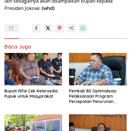
lain sebagainya akan disampaikan Bupati kepada
Presiden Jokowi.
(whd)
Baca Juga
Bupati Rifai Cek Ketersedia
Pemkab BS Optimalisasi
Pupuk untuk Masyarakat
Pelaksanaan Program
Percepatan Penurunan
Stunting