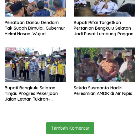
Penataan Danau Dendam
Bupati Rifai Targetkan
Tak Sudah Dimulai, Gubernur
Pertanian Bengkulu Selatan
Helmi Hasan: Wujud
Jadi Pusat Lumbung Pangan
Transformasi Pariwisata
Bengkulu yang Modern dan
Berdaya Saing
Bupati Bengkulu Selatan
Sekda Susmanto Hadiri
Tinjau Progres Pekerjaan
Peresmian AMDK di Air Nipis
Jalan Letnan Tukiran–
Veteran
Tambah Komentar