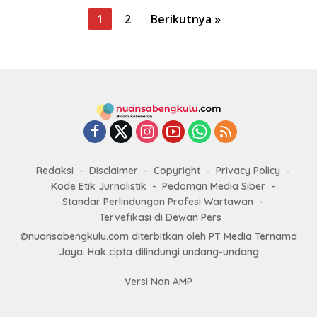
P
1
2
Berikutnya »
a
g
i
n
a
s
i
Redaksi
Disclaimer
Copyright
Privacy Policy
p
Kode Etik Jurnalistik
Pedoman Media Siber
o
Standar Perlindungan Profesi Wartawan
s
Tervefikasi di Dewan Pers
©nuansabengkulu.com diterbitkan oleh PT Media Ternama
Jaya. Hak cipta dilindungi undang-undang
Versi Non AMP