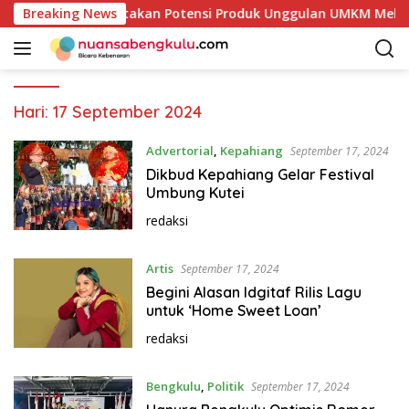
L
ab Kaur Mulai Petakan Potensi Produk Unggulan UMKM Melalui 
Breaking News
a
n
g
s
u
Hari:
17 September 2024
n
g
Advertorial
,
Kepahiang
September 17, 2024
k
Dikbud Kepahiang Gelar Festival
e
Umbung Kutei
k
redaksi
o
n
Artis
t
September 17, 2024
e
Begini Alasan Idgitaf Rilis Lagu
n
untuk ‘Home Sweet Loan’
redaksi
Bengkulu
,
Politik
September 17, 2024