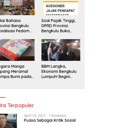
lai Bahasa
Soal Pajak Tinggi,
ovinsi Bengkulu
DPRD Provinsi
sialisasi Pedoman
Bengkulu Buka
engawasan
Layanan
enggunaan
Pengaduan
hasa Indonesia
Masyarakat
egara Manga
BBM Langka,
epang Meramal
Ekonomi Bengkulu
empa Bumi pada
Lumpuh! Begini
li 2025, Semua
Penjelasan
di Heboh
Gubernur
ita Terpopuler
April 18, 2021
1 Komentar
Puasa Sebagai Kritik Sosial