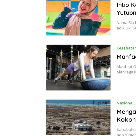
Intip 
Yutub
Nama Ria R
adik Oki 
Kesehata
Manfa
Manfaat O
olahraga k
Nasional
,
Menga
Kokoh 
Sahabat n
ada rumah