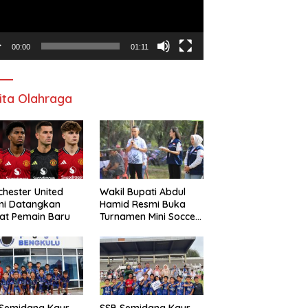
00:00
01:11
ita Olahraga
hester United
Wakil Bupati Abdul
mi Datangkan
Hamid Resmi Buka
at Pemain Baru
Turnamen Mini Soccer
Awat Mata Cup VI
 Semidang Kaur
SSB Semidang Kaur