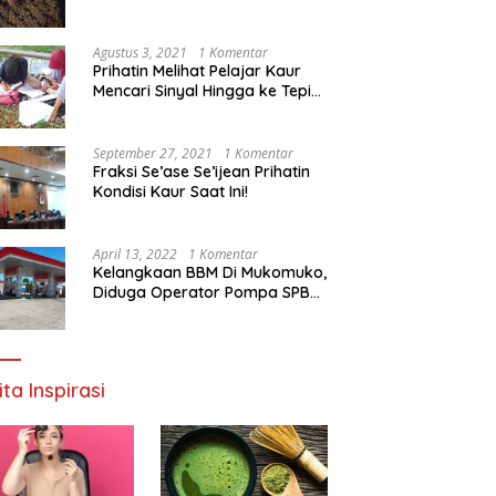
Agustus 3, 2021
1 Komentar
Prihatin Melihat Pelajar Kaur
Mencari Sinyal Hingga ke Tepi
Sungai, Pimpinan DPD RI:
Pemerintah Setempat Mesti
Segera Bertindak
September 27, 2021
1 Komentar
Fraksi Se’ase Se’ijean Prihatin
Kondisi Kaur Saat Ini!
April 13, 2022
1 Komentar
Kelangkaan BBM Di Mukomuko,
Diduga Operator Pompa SPBU
Bandaratu Stok Minyak Sendiri
ita Inspirasi