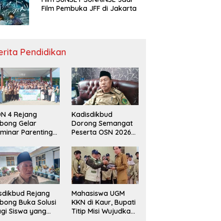
Film Pembuka JFF di Jakarta
erita Pendidikan
N 4 Rejang
Kadisdikbud
bong Gelar
Dorong Semangat
minar Parenting
Peserta OSN 2026
n Deklarasi Anti-
Demi Raih Prestasi
llying,
disdikbud: Patut
di Contoh
sdikbud Rejang
Mahasiswa UGM
bong Buka Solusi
KKN di Kaur, Bupati
gi Siswa yang
Titip Misi Wujudkan
lum Lolos SPMB
Daerah Bebas