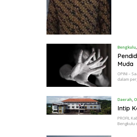
Bengkulu
Pendid
Muda
OPINI – Sa
dalam per
Daerah
,
O
Intip 
PROFIL Ka
Bengkulu 