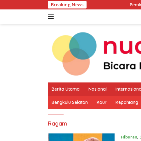
Langsung
Breaking News
Pemkab Kaur Mulai P
ke
konten
Berita Utama
Nasional
Internasiona
Bengkulu Selatan
Kaur
Kepahiang
Ragam
Hiburan
,