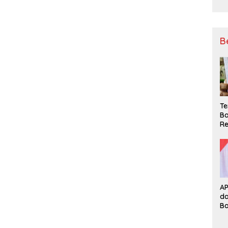
B
Te
Ba
Re
A
d
B