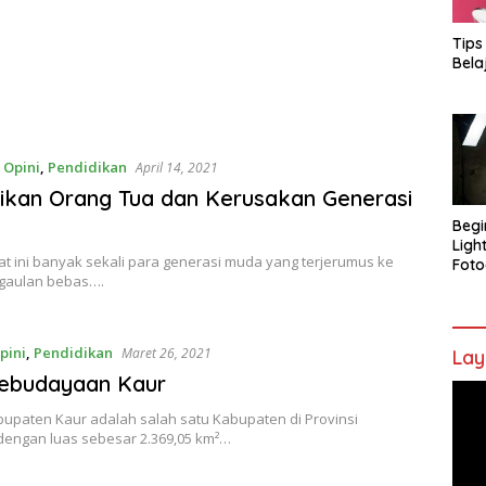
Tips
Bela
,
Opini
,
Pendidikan
April 14, 2021
ikan Orang Tua dan Kerusakan Generasi
Begi
Ligh
at ini banyak sekali para generasi muda yang terjerumus ke
Foto
gaulan bebas….
pini
,
Pendidikan
Maret 26, 2021
Lay
Kebudayaan Kaur
Pem
Vide
bupaten Kaur adalah salah satu Kabupaten di Provinsi
dengan luas sebesar 2.369,05 km²…