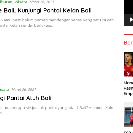
iburan
,
Wisata
Maret 26, 2021
 Bali, Kunjungi Pantai Kelan Bali
n kamu pasti belum pernah mendengar pantai yang satu ini yah.
ntai Kelan sendiri berlokasi…
Ber
Manc
Res
isata
Maret 26, 2021
Emp
gi Pantai Atuh Bali
k, ada berapa sih jumlah pantai yang ada di Bali? Hmmm… Kalo
ih…
SSB