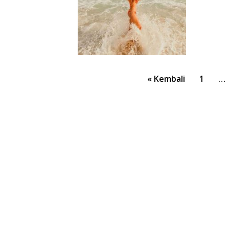
Paginasi
« Kembali
1
…
pos