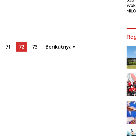
Waki
MILO
Cha
Jak
Rag
71
72
73
Berikutnya »