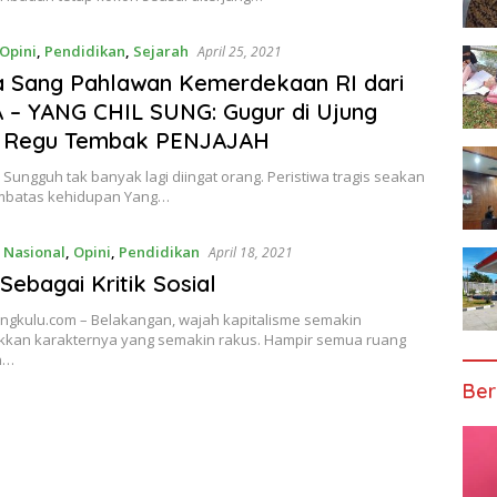
Opini
,
Pendidikan
,
Sejarah
April 25, 2021
a Sang Pahlawan Kemerdekaan RI dari
– YANG CHIL SUNG: Gugur di Ujung
u Regu Tembak PENJAJAH
 Sungguh tak banyak lagi diingat orang. Peristiwa tragis seakan
mbatas kehidupan Yang…
,
Nasional
,
Opini
,
Pendidikan
April 18, 2021
Sebagai Kritik Sosial
gkulu.com – Belakangan, wajah kapitalisme semakin
an karakternya yang semakin rakus. Hampir semua ruang
n…
Ber