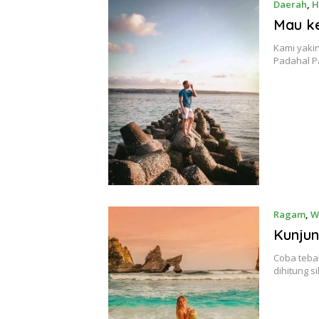
Daerah
,
H
Mau ke
Kami yaki
Padahal Pa
Ragam
,
W
Kunjun
Coba teba
dihitung s