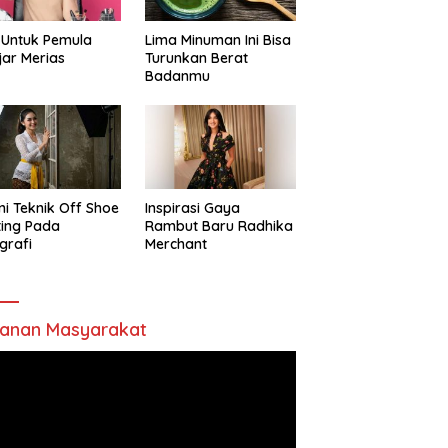
 Untuk Pemula
Lima Minuman Ini Bisa
jar Merias
Turunkan Berat
Badanmu
ni Teknik Off Shoe
Inspirasi Gaya
ting Pada
Rambut Baru Radhika
grafi
Merchant
anan Masyarakat
utar
o