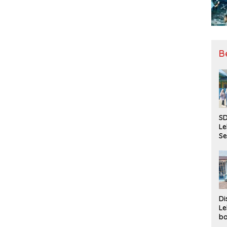
B
SD
Le
Se
da
Bu
Ka
Ja
Di
Le
ba
Be