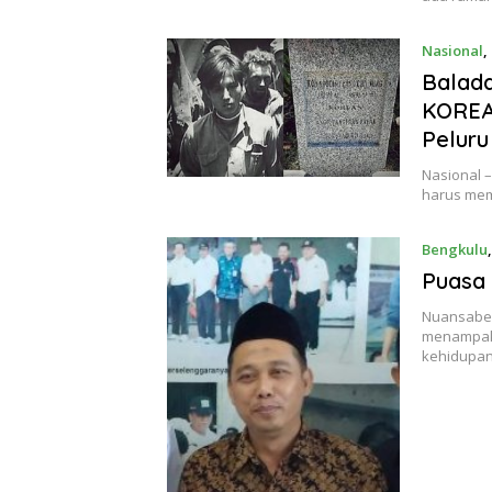
Nasional
,
Balad
KOREA 
Pelur
Nasional –
harus me
Bengkulu
Puasa 
Nuansaben
menampakk
kehidupa