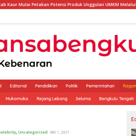
etakan Potensi Produk Unggulan UMKM Melalui Kajian Bank Ind
l
Editorial
Pendidikan
Politik
Pemerintahan
Raga
Mukomuko
Rejang Lebong
Seluma
Bengkulu Tengah
Ed
Selebrity
,
Uncategorized
Mei 1, 2021