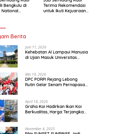
li Bengkulu di
Terima Rekomendasi
 National
untuk Ikuti Kejuaraan
mpionship 2026
Nasional Garuda Anak
arta
Nusantara 2026
am Berita
Juni 11, 2026
Kehebatan AI Lampaui Manusia
di Ujian Masuk Universitas
Tersulit Jepang
Mei 19, 2026
DPC PORPI Rejang Lebong
Rutin Gelar Senam Pernapasan
di Setia Negara Curup
April 18, 2026
Graha Koi Hadirkan Ikan Koi
Berkualitas, Harga Terjangkau
untuk Semua Kalangan
November 4, 2025
Film SUNSET SUNRINSE Jadi