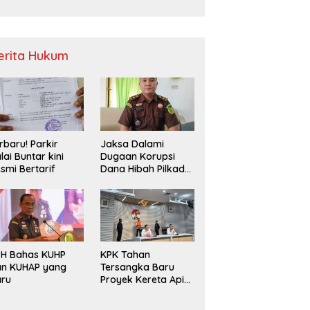
Sampah
erita Hukum
rbaru! Parkir
Jaksa Dalami
lai Buntar kini
Dugaan Korupsi
smi Bertarif
Dana Hibah Pilkada
2024 di Bawaslu
Kaur
PH Bahas KUHP
KPK Tahan
an KUHAP yang
Tersangka Baru
aru
Proyek Kereta Api
Medan