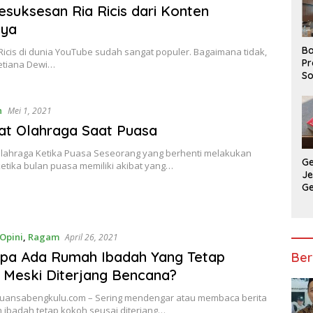
Kesuksesan Ria Ricis dari Konten
nya
Ba
icis di dunia YouTube sudah sangat populer. Bagaimana tidak,
Pr
Setiana Dewi…
So
P
P
n
Mei 1, 2021
Ba
at Olahraga Saat Puasa
lahraga Ketika Puasa Seseorang yang berhenti melakukan
G
etika bulan puasa memiliki akibat yang…
J
G
Ju
Ja
Opini
,
Ragam
April 26, 2021
pa Ada Rumah Ibadah Yang Tetap
Ber
Meski Diterjang Bencana?
uansabengkulu.com – Sering mendengar atau membaca berita
 ibadah tetap kokoh seusai diterjang…