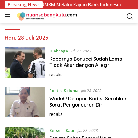
L
Produk Unggulan UMKM Melalui Kajian Bank Indonesia
Breaking News
S
a
n
g
s
u
Hari:
28 Juli 2023
n
g
Olahraga
Juli 28, 2023
k
Kabarnya Bonucci Sudah Lama
e
Tidak Akur dengan Allegri
k
redaksi
o
n
Politik
,
Seluma
t
Juli 28, 2023
e
Waduh! Delapan Kades Serahkan
n
Surat Pengunduran Diri
redaksi
Berseri
,
Kaur
Juli 28, 2023