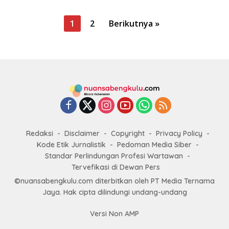
P
1
2
Berikutnya »
a
g
i
n
a
s
i
Redaksi
Disclaimer
Copyright
Privacy Policy
p
Kode Etik Jurnalistik
Pedoman Media Siber
o
Standar Perlindungan Profesi Wartawan
s
Tervefikasi di Dewan Pers
©nuansabengkulu.com diterbitkan oleh PT Media Ternama
Jaya. Hak cipta dilindungi undang-undang
Versi Non AMP