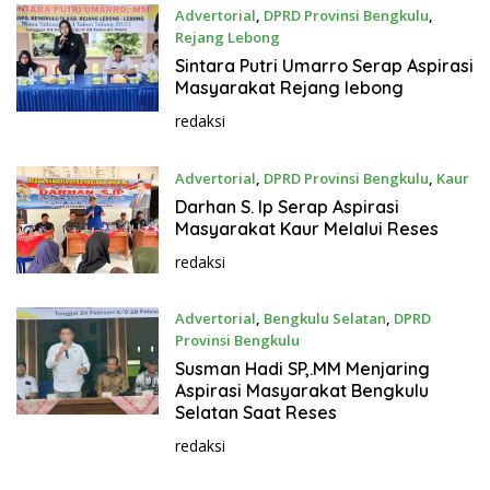
Advertorial
,
DPRD Provinsi Bengkulu
,
Rejang Lebong
Februari 28, 2025
Sintara Putri Umarro Serap Aspirasi
Masyarakat Rejang lebong
redaksi
Advertorial
,
DPRD Provinsi Bengkulu
,
Kaur
Februari 28, 2025
Darhan S. Ip Serap Aspirasi
Masyarakat Kaur Melalui Reses
redaksi
Advertorial
,
Bengkulu Selatan
,
DPRD
Provinsi Bengkulu
Februari 28, 2025
Susman Hadi SP,.MM Menjaring
Aspirasi Masyarakat Bengkulu
Selatan Saat Reses
redaksi