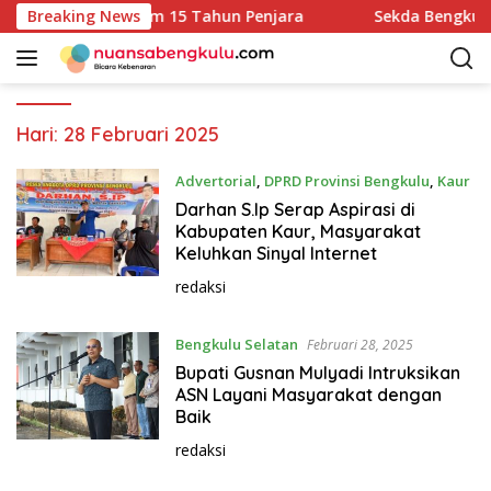
L
 Pelaku Terancam 15 Tahun Penjara
Breaking News
Sekda Bengkulu D
a
n
g
s
u
Hari:
28 Februari 2025
n
g
Advertorial
,
DPRD Provinsi Bengkulu
,
Kaur
k
Februari 28, 2025
Darhan S.Ip Serap Aspirasi di
e
Kabupaten Kaur, Masyarakat
k
Keluhkan Sinyal Internet
o
redaksi
n
t
Bengkulu Selatan
Februari 28, 2025
e
n
Bupati Gusnan Mulyadi Intruksikan
ASN Layani Masyarakat dengan
Baik
redaksi