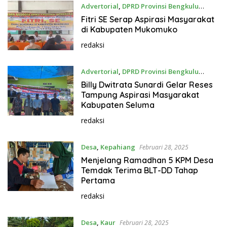
Advertorial
,
DPRD Provinsi Bengkulu
Februari 28, 2025
Fitri SE Serap Aspirasi Masyarakat
di Kabupaten Mukomuko
redaksi
Advertorial
,
DPRD Provinsi Bengkulu
Februari 28, 2025
Billy Dwitrata Sunardi Gelar Reses
Tampung Aspirasi Masyarakat
Kabupaten Seluma
redaksi
Desa
,
Kepahiang
Februari 28, 2025
Menjelang Ramadhan 5 KPM Desa
Temdak Terima BLT-DD Tahap
Pertama
redaksi
Desa
,
Kaur
Februari 28, 2025