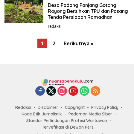
Desa Padang Panjang Gotong
Royong Bersihkan TPU dan Pasang
Tenda Persiapan Ramadhan
redaksi
P
1
2
Berikutnya »
a
g
i
n
a
s
i
Redaksi
Disclaimer
Copyright
Privacy Policy
p
Kode Etik Jurnalistik
Pedoman Media Siber
o
Standar Perlindungan Profesi Wartawan
s
Tervefikasi di Dewan Pers